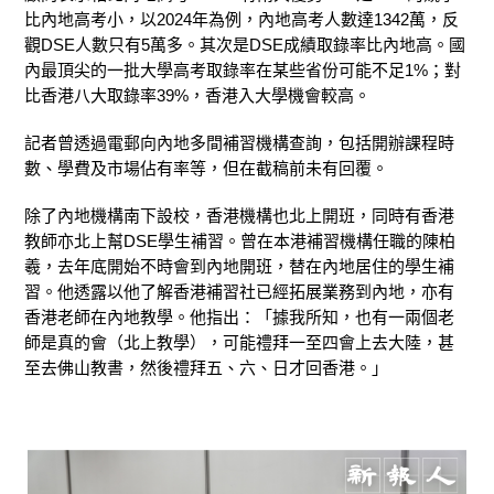
比內地高考小，以2024年為例，內地高考人數達1342萬，反
觀DSE人數只有5萬多。其次是DSE成績取錄率比內地高。國
內最頂尖的一批大學高考取錄率在某些省份可能不足1%；對
比香港八大取錄率39%，香港入大學機會較高。
記者曾透過電郵向內地多間補習機構查詢，包括開辦課程時
數、學費及市場佔有率等，但在截稿前未有回覆。
除了內地機構南下設校，香港機構也北上開班，同時有香港
教師亦北上幫DSE學生補習。曾在本港補習機構任職的陳柏
羲，去年底開始不時會到內地開班，替在內地居住的學生補
習。他透露以他了解香港補習社已經拓展業務到內地，亦有
香港老師在內地教學。他指出：「據我所知，也有一兩個老
師是真的會（北上教學），可能禮拜一至四會上去大陸，甚
至去佛山教書，然後禮拜五、六、日才回香港。」