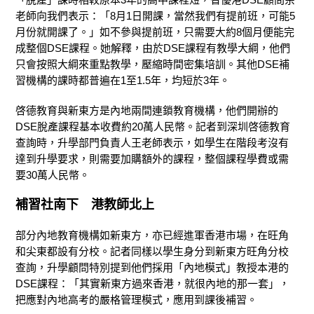
老師向我們表示：「8月1日開課，當然我們有提前班，可能5
月份就開課了。」如不參與提前班，只需要大約8個月便能完
成整個DSE課程。她解釋，由於DSE課程有教學大綱，他們
只會按照大綱來重點教學，壓縮時間密集培訓。其他DSE補
習機構的課時都普遍在1至1.5年，均短於3年。
啓德教育與新東方是內地兩間連鎖教育機構，他們開辦的
DSE脫產課程基本收費約
20萬人民幣。記者到深圳啓德教育
查詢時，升學部門負責人王老師表示，如學生在階段考沒有
達到升學要求，則需要加購額外的課程，整個課程
學費或需
要
30萬人民幣。
補習社南下 港教師北上
部分內地教育機構如新東方，亦已經進軍香港市場，在旺角
和尖東都設有分校。記者同樣以學生身分到新東方旺角分校
查詢，升學顧問特別提到他們採用「內地模式」教授本港的
DSE課程：「其實新東方過來香港，就很內地的那一套」，
把應對內地高考的嚴格管理模式，應用到課後補習。