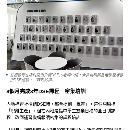
啓德教育在店內貼出負責DSE的老師介紹，大多自稱具香港學歷或教
授DSE經驗。（陳孜帥攝）
8個月完成3年DSE課程 密集培訓
內地補習社推銷DSE時，都會提到「脫產」，這個詞原指
「脫離生產」，但在內地是指中學生放棄日校的全日制課
程，改到補習機構報讀密集的課程培訓。
「脫產」課時相較原本3年的高中課程短，智優港DSE顧問余