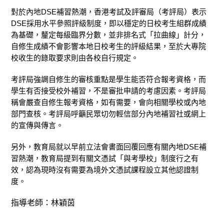
對於內地DSE補習熱潮，香港考試及評審局（考評局）表示
DSE採用水平參照評級制度，即以穩定的日校考生組群成績
為基礎，釐定每級臨界分數，並非排名式「拉曲線」計分，
自修生成績不會影響本地日校考生的評級結果，至於大專院
校收生的錄取要求則由各校自行規定。
考評局強調自修生的審核重點是學生能否符合報考資格，而
學生有否接受校外補習，不是審批申請的考慮因素。考評局
稱會嚴查自修生報考資格，如有需要，會向相關學校或內地
部門查核。考評局呼籲民眾切勿輕信部分內地補習社或網上
的宣傳與傳言。
另外，教育局就以早前立法會書面回覆回應有關內地DSE補
習熱潮，教育局提到有關文憑試「與考學校」制度行之有
效，認為現時沒有需要為境外文憑試課程設立其他認證制
度。
指導老師：林穎茵