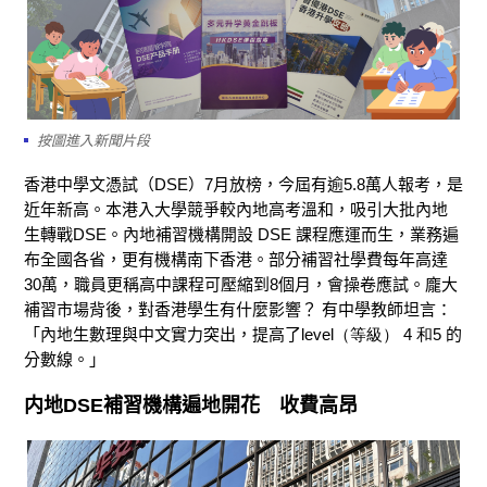
按圖進入新聞片段
香港中學文憑試（
DSE
）
7
月放榜，今屆有逾
5
.8
萬人報考，是
近年新高。
本港入大學
競爭較內地高考溫和，吸引大批內地
生
轉戰
DSE
。
內地補習機構
開設
DSE
課程
應運而生
，業務遍
布全國各省，更有機構南下香港
。
部分補習社學費每年高達
30萬，職員更稱高中課程可壓縮到8個月，會操卷應試。龐大
補習市場背後，對香港學生有什麼影響？
有中學教師坦言
：
「內地生數理與中文實力突出，提高了
level（等級
） 4 和5
的
分數線
。」
内地
DSE
補習機構遍地開花
收費高昂