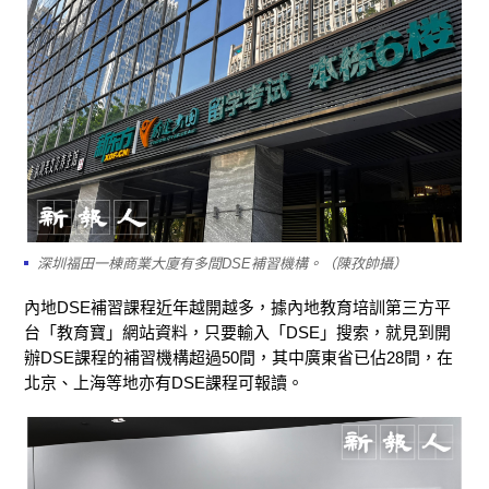
深圳福田一棟商業大廈有多間DSE補習機構。（陳孜帥攝）
內地
DSE
補習
課程
近年越開越多
，據內地教育
培訓
第三方
平
台
「
教育寶
」
網站
資料
，
只要輸入「
DSE
」搜索，就見到
開
辦
DSE
課程的補習
機構
超過
50
間
，
其中
廣東省已
佔
28
間
，
在
北京、上海等
地亦有
DSE
課程可報讀
。