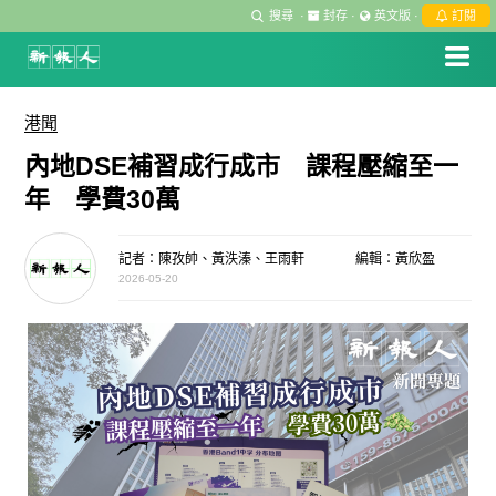
搜尋
·
封存
·
英文版
·
訂閱
港聞
內地DSE補習成行成市 課程壓縮至一
年 學費30萬
記者：陳孜帥、黃泆溱、王雨軒
編輯：黃欣盈
2026-05-20