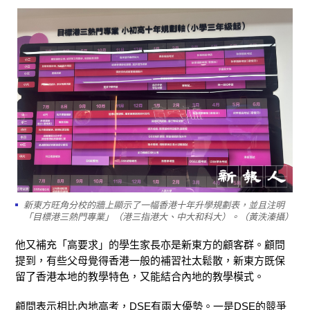
新東方旺角分校的牆上顯示了一幅香港十年升學規劃表，並且注明
「目標港三熱門專業」（港三指港大、中大和科大）。（黃泆溱攝）
他又補充「高要求」的學生家長亦是新東方的顧客群。顧問
提到，有些父母覺得香港一般的補習社太鬆散，新東方既保
留了香港本地的教學特色，又能結合內地的教學模式。
顧問表示相比內地高考，DSE有兩大優勢。一是DSE的競爭