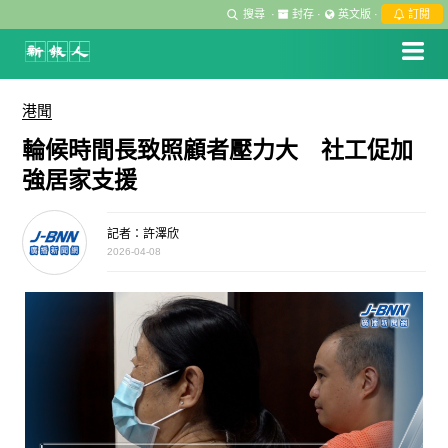
搜尋
·
封存
·
英文版
·
訂閱
港聞
輪候時間長致照顧者壓力大 社工促加
強居家支援
記者：許澤欣
2026-04-08