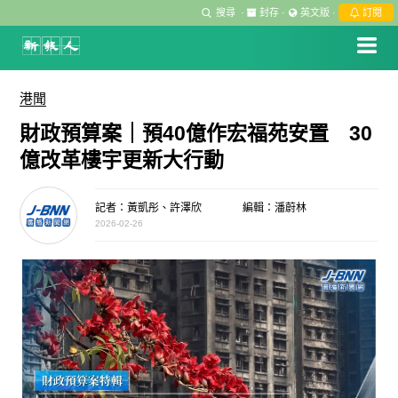
搜尋
·
封存
·
英文版
·
訂閱
港聞
財政預算案｜預40億作宏福苑安置 30
億改革樓宇更新大行動
記者：黃凱彤、許澤欣
編輯：潘蔚林
2026-02-26