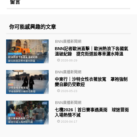
留言
你可能感興趣的文章
BNN廣播新聞網
BNN記者歐洲直擊｜歐洲熱浪下各國氣
溫破紀錄 捷克街道設專車灑水降溫
2026-06-29
BNN廣播新聞網
中東行｜沙特女性衣著放寬 罩袍強制
變自願仍受歡迎
2026-05-23
BNN廣播新聞網
七欖2026｜首日賽事遇黃雨 球迷冒雨
入場熱情不減
2026-04-17