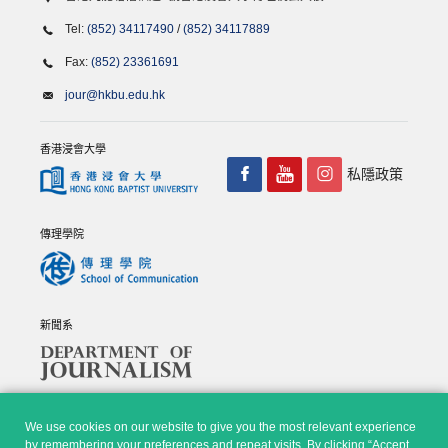
Tel:
(852) 34117490
/
(852) 34117889
Fax:
(852) 23361691
jour@hkbu.edu.hk
香港浸會大學
私隱政策
傳理學院
新聞系
We use cookies on our website to give you the most relevant experience
by remembering your preferences and repeat visits. By clicking “Accept