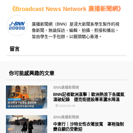
《Broadcast News Network 廣播新聞網》
廣播新聞網（BNN）是浸大新聞系學生製作的視
像新聞，無論採訪、編輯、拍攝、剪接和播出，
皆由學生一手包辦，以鏡頭關心香港。
留言
你可能感興趣的文章
BNN廣播新聞網
BNN記者歐洲直擊｜歐洲熱浪下各國氣
溫破紀錄 捷克街道設專車灑水降溫
2026-06-29
BNN廣播新聞網
中東行｜沙特女性衣著放寬 罩袍強制
變自願仍受歡迎