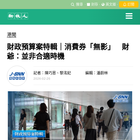
搜尋
·
封存
·
英文版
·
訂閱
港聞
財政預算案特輯｜消費券「無影」 財
爺：並非合適時機
記者：陳巧恩、黎洺妃
編輯：潘蔚林
2026-02-26