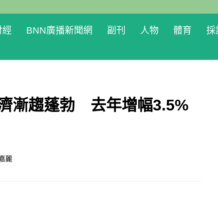
財經
BNN廣播新聞網
副刊
人物
體育
採
濟漸趨蓬勃 去年增幅3.5%
嘉麗