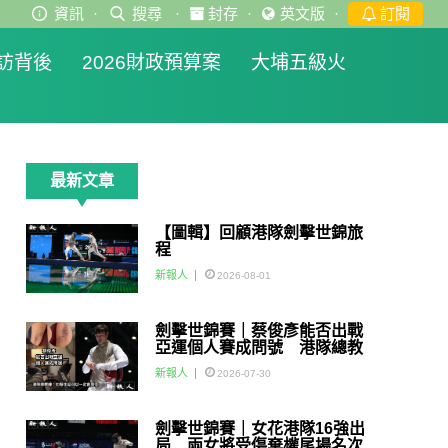
資訊
·
搜尋
·
封存
·
英文版
·
訂閱
訪背後
2026財政預算案
大埔五級火
最新文章
【圖輯】回顧港隊劍擊世錦旅
程
新報人
2026-08-01
劍擊世錦賽｜蔡俊彥能否出戰
亞運個人賽成問號 港隊總教
練：如醫生話可以一定會用佢
新報人
2026-07-30
劍擊世錦賽｜女花港隊16強出
局 兩女將受傷棄權尾場名次