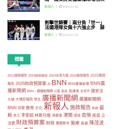
賽
新報人
2026-07-30
劍擊世錦賽｜兩分負「世一」
法國港隊女佩十六強止步 薛
雅齊：我好有信心我哋可以做
新報人
2026-07-29
到世界級嘅Team
標籤
2025施政
2021施政報告
2023施政報告
2024台灣大選
2024施政報告
BNN
2025財政預算案
BNN廣
報告
AI
BNN廣播新聞
播新聞網
國安法
區議會
BNN，廣播新聞網
公屋
劏房
反送中
廣播新聞網
廣播新聞網
大埔
大埔宏福苑
學生
新報人
施政報告
最
BNN
教育
房屋
文化
旅遊
新
港聞
疫情
李家超
疫苗
林鄭月娥
立
本土
消委會
環保
財政預算案
陳茂波
財經
醫療
法會
長者
農曆新年