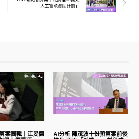
「人工智能資助計劃」
預算案圖輯｜江旻憓
AI分析 陳茂波十份預算案前後