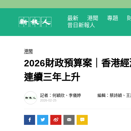
最新
港聞
專題
昔日新報人
港聞
2026財政預算案｜香港經
連續三年上升
記者：何穎欣、李儀婷
編輯：蔡詩穎、王
2026-02-25