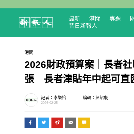
最新
港聞
專題
昔日新報人
港聞
2026財政預算案｜長者社
張 長者津貼年中起可直
記者：李樂怡
編輯：彭紹殷
2026-02-25