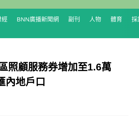
財經
BNN廣播新聞網
副刊
人物
體育
採
區照顧服務券增加至1.6萬
匯內地戶口