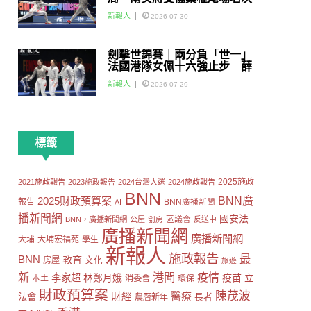
賽
新報人
2026-07-30
劍擊世錦賽｜兩分負「世一」
法國港隊女佩十六強止步 薛
雅齊：我好有信心我哋可以做
新報人
2026-07-29
到世界級嘅Team
標籤
2025施政
2021施政報告
2023施政報告
2024台灣大選
2024施政報告
BNN
2025財政預算案
BNN廣
報告
AI
BNN廣播新聞
播新聞網
國安法
區議會
BNN，廣播新聞網
公屋
劏房
反送中
廣播新聞網
廣播新聞網
大埔
大埔宏福苑
學生
新報人
施政報告
最
BNN
教育
房屋
文化
旅遊
新
港聞
疫情
李家超
疫苗
林鄭月娥
立
本土
消委會
環保
財政預算案
陳茂波
財經
醫療
法會
長者
農曆新年