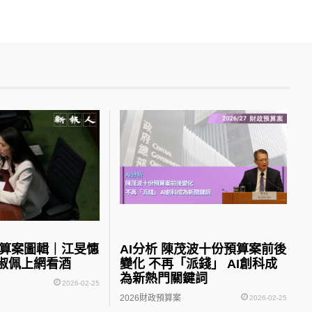
預算案圖輯｜江旻憓
AI分析 陳茂波十份預算案前後
淑佩上網看酒
變化 不再「派錢」 AI創科成
為新熱門關鍵詞
2026-02-25
2026財政預算案
2026-02-25