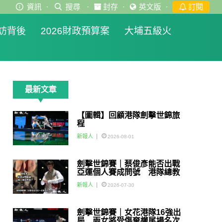
資訊
·
搜尋
·
封存
·
英文版
·
訂閱
訪背後
2026財政預算案
大埔五級火
最新文章
【圖輯】回顧港隊劍擊世錦旅
程
新報人
2026-08-01
劍擊世錦賽｜蔡俊彥能否出戰
亞運個人賽成問號 港隊總教
練：如醫生話可以一定會用佢
新報人
2026-07-30
劍擊世錦賽｜女花港隊16強出
局 兩女將受傷棄權尾場名次