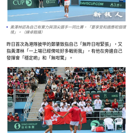
黃澤林認為自己有實力與頂尖選手一同比賽，「要享受和適應呢個環
境」。（練卓翹攝）
昨日首次為港隊披甲的鄭肇致指自己「無昨日咁緊張」，又
指黃澤林「一上場已經俾咗好多戰術我」，有他在旁邊自己
發揮會「穩定啲」和「無咁驚」。