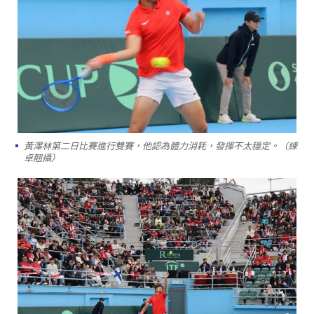
黃澤林第二日比賽進行雙賽，他認為體力消耗，發揮不太穩定。（練
卓翹攝）