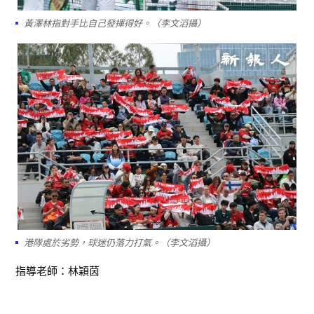
黃澤林指對手比自己發揮得好。（李文滔攝）
港隊處於劣勢，球迷仍落力打氣。（李文滔攝）
指導老師：林穎茵