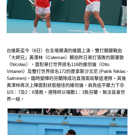
台維斯盃今（8日）在全場爆滿的維園上演，雙打關鍵戰由
「大師兄」黃澤林（Coleman）夥拍昨日單打落敗的鄭肇致
（Nicolas），面對單打世界排名116的維坦倫（Otto
Virtanen）及雙打世界排名172的歷拿斯沙文尼 (Patrik Niklas -
Salminen)，臨時變陣的芬蘭隊成功直落兩局擊退港隊。其後
黃澤林再次上陣面對狀態極佳的維坦倫，肩負追平壓力下亦
以5：7及2：6落敗。港隊終以場數1：3負芬蘭，無法晉身世
界一組。