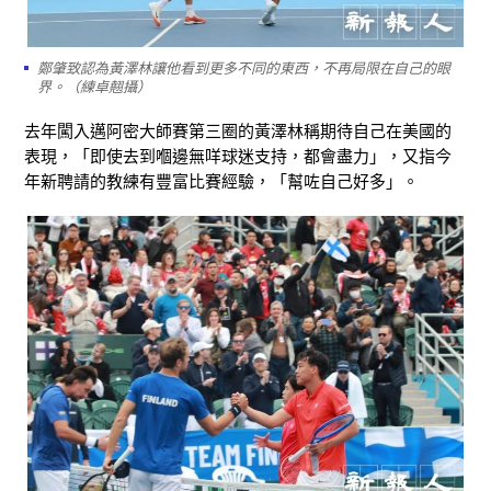
鄭肇致認為黃澤林讓他看到更多不同的東西，不再局限在自己的眼
界。（練卓翹攝）
去年闖入邁阿密大師賽第三圈的黃澤林稱期待自己在美國的
表現，「即使去到嗰邊無咩球迷支持，都會盡力」，又指今
年新聘請的教練有豐富比賽經驗，「幫咗自己好多」。