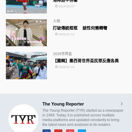
港隊追平芬蘭
2026-02-07
人物
打破傳統框框 談性何需轉彎
2026-07-14
2026世界盃
【圖輯】墨西哥世界盃民眾反應各異
2026-07-10
The Young Reporter
The Young Reporter (TYR) started as a newspaper
in 1969. Today, it is published across multiple
media platforms and updated constantly to bring
the latest news and analyses to its readers.