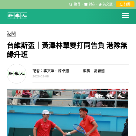
搜尋
·
封存
·
英文版
·
訂閱
港聞
台維斯盃｜黃澤林單雙打同告負 港隊無
緣升班
記者：李文滔、練卓翹
編輯：劉穎翹
2026-02-08