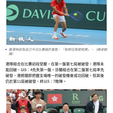
黃澤林認為自己今日比賽過於進取，「有啲位唔使咁搏」。（練卓翹
攝）
港隊組合在比賽初段受壓，在第一盤第七局被破發，港隊未
能回破，以6：4先失第一盤。芬蘭組合在第二盤第七局率先
破發，港將隨即把握全場唯一的破發機會成功回破，但其後
仍於第11局被破發，終以5：7敗陣。