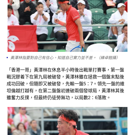
黃澤林指要對自己有信心，知道自己實力並不差。（練卓翹攝）
「香港一哥」黃澤林在休息半小時後出戰單打賽事，第一盤
戰況膠着下在第九局被破發，黃澤林雖在拯救一個盤末點後
成功回破，但隨即又被破發，先輸一盤5：7。領先一盤的維
坦倫越打越有，在第二盤盤初連破兩個發球局，黃澤林其後
雖奮力反撲，但最終仍徒勞無功，以局數2：6落敗。