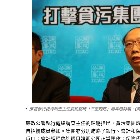
廉署執行處總調查主任劉鉑鏘稱「三重賄賂」屬高階詐騙。(黃
廉政公署執行處總調查主任劉鉑鏘指出，貪污集團
自招攬成員參加。集團亦分別賄賂了銀行、會計和
戶口；會計經理偽造賬目證明公司正常運作；保險