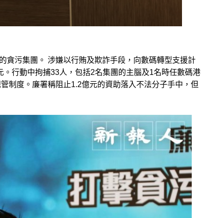
織的貪污集團。 涉嫌以行賄及欺詐手段，向數碼轉型支援計
元。行動中拘捕33人，包括2名集團的主腦及1名時任數碼港
管制度。廉署稱阻止1.2億元的資助落入不法分子手中，但