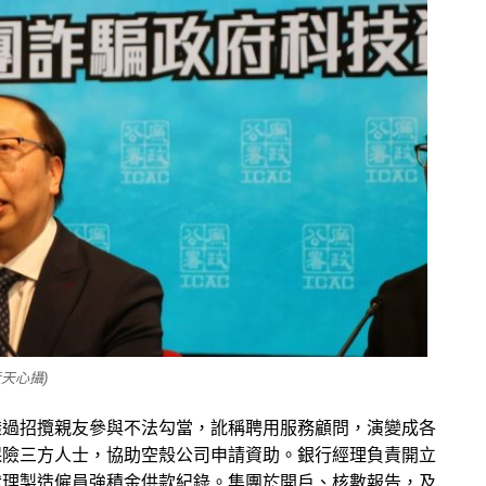
天心攝)
透過招攬親友參與不法勾當，訛稱聘用服務顧問，演變成各
保險三方人士，協助空殼公司申請資助。銀行經理負責開立
代理製造僱員強積金供款紀錄。集團於開戶、核數報告，及