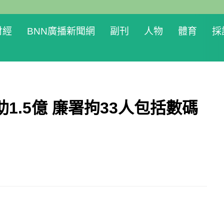
財經
BNN廣播新聞網
副刊
人物
體育
採
1.5億 廉署拘33人包括數碼