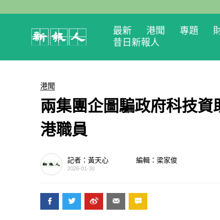
最新
港聞
專題
昔日新報人
港聞
兩集團企圖騙政府科技資助
港職員
記者：黃天心
編輯：梁家俊
2026-01-30