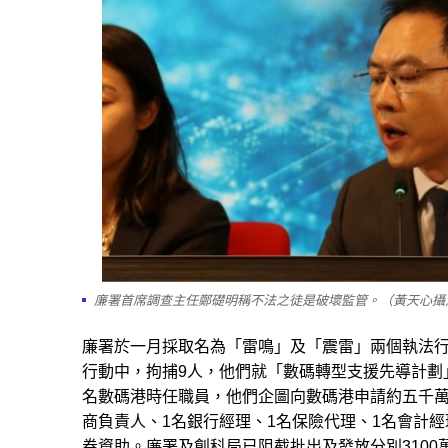
廉署首席調查主任鄭礎明稱不法之徒是破壞監管。（黃天心攝
廉署於一月採取名為「雷鳴」及「震雷」兩個執法行動
行動中，拘捕9人，他們就「數碼轉型支援先導計劃
名數碼港時任職員，他們企圖向數碼港申請約五千萬元
商負責人、1名銀行經理、1名保險代理、1名會計
券資助。廉署及創科局已阻截批出及發放分別3100萬