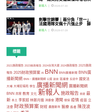
賽
新報人
2026-07-30
劍擊世錦賽｜兩分負「世一」
法國港隊女佩十六強止步 薛
雅齊：我好有信心我哋可以做
新報人
2026-07-29
到世界級嘅Team
標籤
2025施政
2021施政報告
2023施政報告
2024台灣大選
2024施政報告
BNN
2025財政預算案
BNN廣
報告
AI
BNN廣播新聞
播新聞網
國安法
區議會
BNN，廣播新聞網
公屋
劏房
反送中
廣播新聞網
廣播新聞網
大埔
大埔宏福苑
學生
新報人
施政報告
最
BNN
教育
房屋
文化
旅遊
新
港聞
疫情
李家超
疫苗
林鄭月娥
立
本土
消委會
環保
財政預算案
陳茂波
財經
醫療
法會
長者
農曆新年