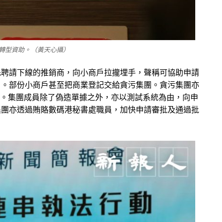
轉型資助。（黃天心攝）
先聘請下線的推銷商，向小商戶拉攏埋手，聲稱可協助申請
」。部份小商戶甚至把商業登記交給貪污集團。貪污集團亦
象。集團成員除了偽造單據之外，亦以測試系統為由，向申
集團亦透過賄賂數碼港秘書處職員，加快申請審批及通過批