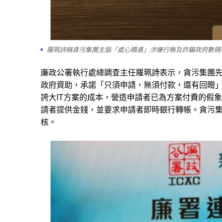
羅珮詩稱貪污集團主腦「處心積慮」涉嫌行賄及詐騙政府數碼
廉政公署執行處總調查主任羅珮詩表示，貪污集團
政府資助，承諾「只須申請，無須付款，還有回贈
誇大IT方案的成本，營造申請者已為方案付費的假
請者提供金錢，並要求申請者即時銀行轉帳。貪污
核。