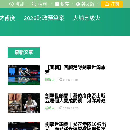
資訊
·
搜尋
·
封存
·
英文版
·
訂閱
訪背後
2026財政預算案
大埔五級火
最新文章
【圖輯】回顧港隊劍擊世錦旅
程
新報人
2026-08-01
劍擊世錦賽｜蔡俊彥能否出戰
亞運個人賽成問號 港隊總教
練：如醫生話可以一定會用佢
新報人
2026-07-30
劍擊世錦賽｜女花港隊16強出
局 兩女將受傷棄權尾場名次