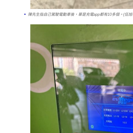
陳先生指自己駕駛電動車後，單是充電app都有10多個。(伍旭