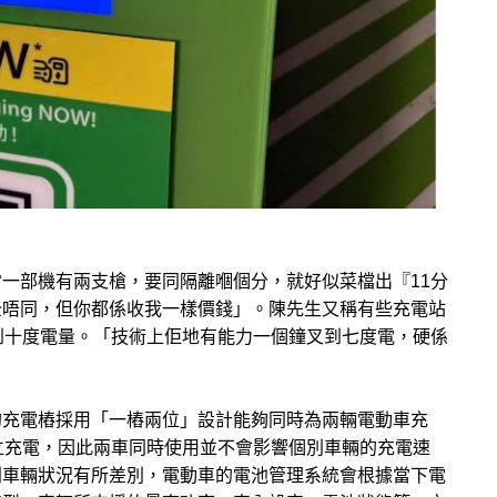
一部機有兩支槍，要同隔離嗰個分，就好似菜檔出『11分
全唔同，但你都係收我一樣價錢」。陳先生又稱有些充電站
到十度電量。「技術上佢地有能力一個鐘叉到七度電，硬係
的充電樁採用「一樁兩位」設計能夠同時為兩輛電動車充
立充電，因此兩車同時使用並不會影響個別車輛的充電速
別車輛狀況有所差別，電動車的電池管理系統會根據當下電