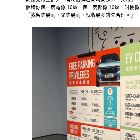
個鐘你俾一度電係 16蚊，俾十度都係 16蚊，咁
「我留咗幾耐，叉咗幾耐，就收幾多錢先合理。」