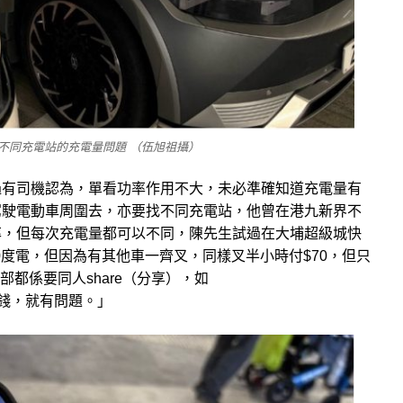
不同充電站的充電量問題 （伍旭祖攝）
過有司機認為，單看功率作用不大，未必準確知道充電量有
駕駛電動車周圍去，亦要找不同充電站，他曾在港九新界不
率，但每次充電量都可以不同，陳先生試過在大埔超級城快
30度電，但因為有其他車一齊叉，同樣叉半小時付$70，但只
部都係要同人share（分享），如
收錢，就有問題。」