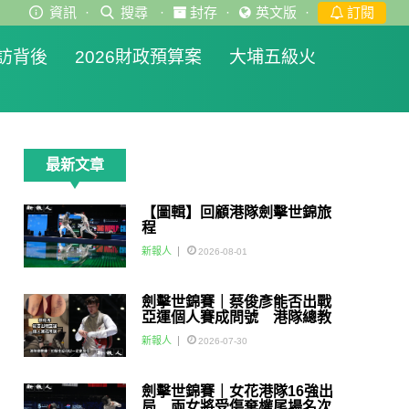
資訊
·
搜尋
·
封存
·
英文版
·
訂閱
訪背後
2026財政預算案
大埔五級火
最新文章
【圖輯】回顧港隊劍擊世錦旅
程
新報人
2026-08-01
劍擊世錦賽｜蔡俊彥能否出戰
亞運個人賽成問號 港隊總教
練：如醫生話可以一定會用佢
新報人
2026-07-30
劍擊世錦賽｜女花港隊16強出
局 兩女將受傷棄權尾場名次