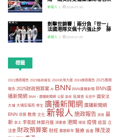
賽
新報人
2026-07-30
劍擊世錦賽｜兩分負「世一」
法國港隊女佩十六強止步 薛
雅齊：我好有信心我哋可以做
新報人
2026-07-29
到世界級嘅Team
標籤
2025施政
2021施政報告
2023施政報告
2024台灣大選
2024施政報告
BNN
2025財政預算案
BNN廣
報告
AI
BNN廣播新聞
播新聞網
國安法
區議會
BNN，廣播新聞網
公屋
劏房
反送中
廣播新聞網
廣播新聞網
大埔
大埔宏福苑
學生
新報人
施政報告
最
BNN
教育
房屋
文化
旅遊
新
港聞
疫情
李家超
疫苗
林鄭月娥
立
本土
消委會
環保
財政預算案
陳茂波
財經
醫療
法會
長者
農曆新年