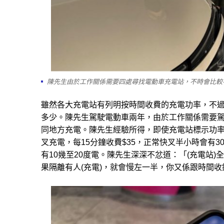
陳先生由於工作關係需要四處尋找電動車充電站，不時會比較
雖然各大充電站有列明按時間收費的充電功率，不
多少。陳先生駕駛電動車兩年，由於工作關係需要
同地方充電。陳先生經驗所得，即使充電站標示功
叉充電，每15分鐘收費$35，正常快叉半小時會有
有10幾至20度電。陳先生深深不忿道：「(充電站)全
果隔離有人(充電)，就會慢左一半，你又係跟時間