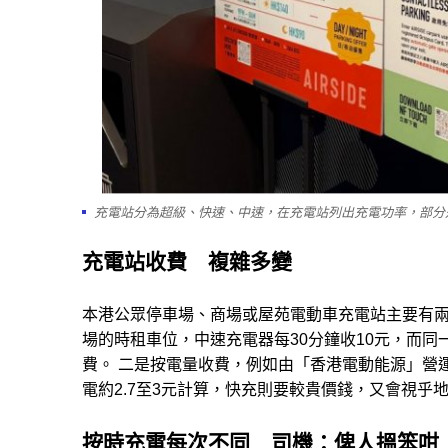
充電站分為超級、快速、中速，在充電站列出充電功率，部分是
充電站收費 複雜多變
本港公眾停車場、商場或屋苑電動車充電站主要有
場的時租車位，中速充電器每30分鐘收10元，而
費。 二是按電量收費，例如由「香港電動能源」營
電約2.7至3元計算，快充則要較貴價錢，又會視乎
按時充電每次不同 司機：俾人搵笨咁