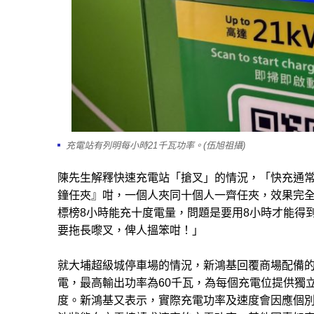
充電站有列明每小時21千瓦功率。(伍旭祖攝)
陳先生解釋快速充電站「搶叉」的情況，「快充通常
鐘任夾』咁，一個人夾同十個人一齊任夾，效果完
標榜8小時能充十度電量，問題是要用8小時才能得
要拖長嚟叉，俾人搵笨咁！」
就大埔超級城停車場的情況，新鴻基回覆商場配備
電，最高輸出功率為60千瓦，為每個充電位提供獨
度。新鴻基又表示，實際充電功率及速度會因應個