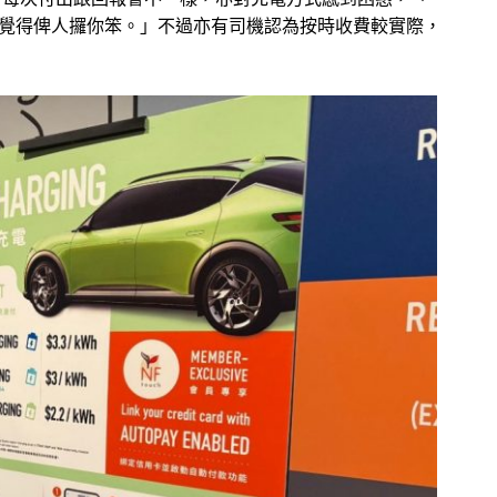
梗係覺得俾人攞你笨。」不過亦有司機認為按時收費較實際，