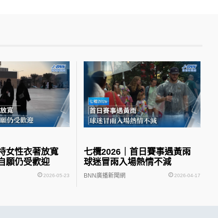
沙特女性衣著放寬
七欖2026｜首日賽事遇黃雨
自願仍受歡迎
球迷冒雨入場熱情不減
BNN廣播新聞網
2026-05-23
2026-04-17