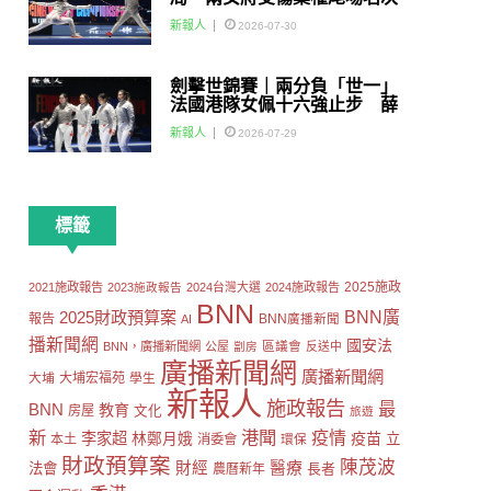
賽
新報人
2026-07-30
劍擊世錦賽｜兩分負「世一」
法國港隊女佩十六強止步 薛
雅齊：我好有信心我哋可以做
新報人
2026-07-29
到世界級嘅Team
標籤
2025施政
2021施政報告
2023施政報告
2024台灣大選
2024施政報告
BNN
2025財政預算案
BNN廣
報告
AI
BNN廣播新聞
播新聞網
國安法
區議會
BNN，廣播新聞網
公屋
劏房
反送中
廣播新聞網
廣播新聞網
大埔
大埔宏福苑
學生
新報人
施政報告
最
BNN
教育
房屋
文化
旅遊
新
港聞
疫情
李家超
疫苗
林鄭月娥
立
本土
消委會
環保
財政預算案
陳茂波
財經
醫療
法會
長者
農曆新年