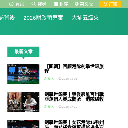
資訊
·
搜尋
·
封存
·
英文版
·
訂閱
訪背後
2026財政預算案
大埔五級火
最新文章
【圖輯】回顧港隊劍擊世錦旅
程
新報人
2026-08-01
劍擊世錦賽｜蔡俊彥能否出戰
亞運個人賽成問號 港隊總教
練：如醫生話可以一定會用佢
新報人
2026-07-30
劍擊世錦賽｜女花港隊16強出
局 兩女將受傷棄權尾場名次