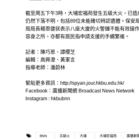
截至周五下午3時，大埔宏福苑發生五級大火，已造成1
仍然下落不明，包括89位未能確切辨認遺體。保安
局局長楊恩健就表示八座大廈的火警鐘不能有效操
容身之所，亦都有居民指申請支援的手續繁複。
記者：陳巧恩、譚櫻芝
編輯：高舜澄、黃軍言
指導老師：潘蔚林
緊貼更多資訊：http://spyan.jour.hkbu.edu.hk/
Facebook：廣播新聞網 Broadcast News Network
Instagram : hkbubnn
BNN
五級火
大埔
大埔宏福苑
廣播新