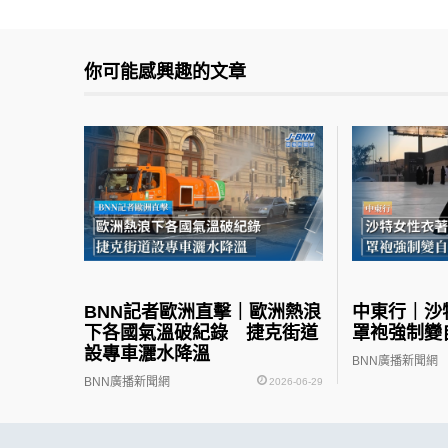
你可能感興趣的文章
BNN記者歐洲直擊｜歐洲熱浪
中東行｜
下各國氣溫破紀錄 捷克街道
罩袍強制變
設專車灑水降溫
BNN廣播新聞網
BNN廣播新聞網
2026-06-29