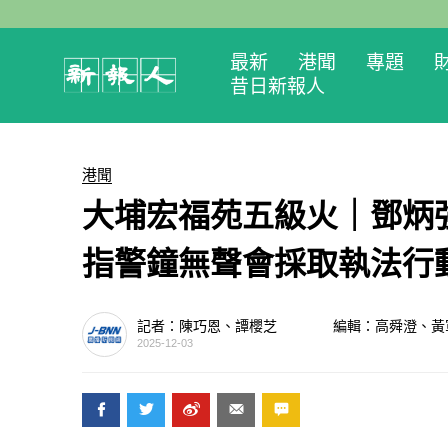
最新
港聞
專題
昔日新報人
港聞
大埔宏福苑五級火｜鄧炳
指警鐘無聲會採取執法行
記者：陳巧恩、譚櫻芝
編輯：高舜澄、黃
2025-12-03