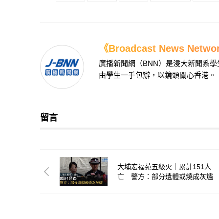
《Broadcast News Net
廣播新聞網（BNN）是浸大新聞系
由學生一手包辦，以鏡頭關心香港。
留言
大埔宏福苑五級火｜累計151人
亡 警方：部分遺體或燒成灰燼