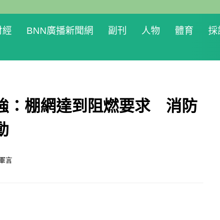
財經
BNN廣播新聞網
副刊
人物
體育
採
強：棚網達到阻燃要求 消防
動
軍言