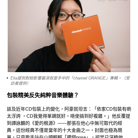
Elia提到對她影響最深就是手中的「channel ORANGE」專輯。（受
訪者提供）
包裝精美反失純粹音樂體驗？
談及近年CD包裝上的變化，阿豪就坦言：「依家CD包裝有啲
太浮誇 ，CD我覺得單調就好，唔使搞到好複雜。」他反覆提
到譚詠麟的《愛的根源》——那張在他心中無可取代的經
典。這份經典不僅是當年的十大金曲之一，封面也極為簡
單，只見歌手站在山頭輕輕「擺個pose」，卻早已深植他