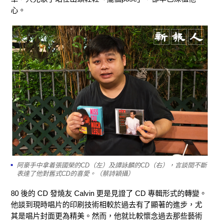
心。
阿豪手中拿着張國榮的CD（左）及譚詠麟的CD（右），言談間不斷
表達了他對舊式CD的喜愛。（蔡詩穎攝）
80 後的 CD 發燒友 Calvin 更是見證了 CD 專輯形式的轉變。
他談到現時唱片的印刷技術相較於過去有了顯著的進步，尤
其是唱片封面更為精美。然而，他就比較懷念過去那些藝術