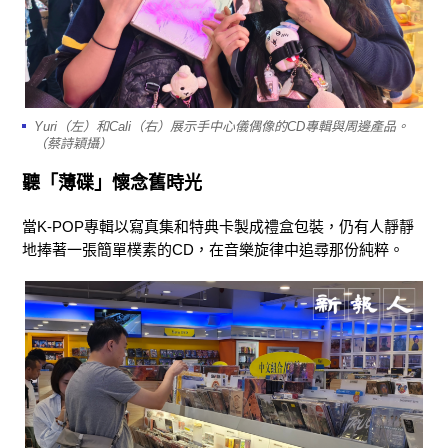
Yuri（左）和Cali（右）展示手中心儀偶像的CD專輯與周邊產品。
（蔡詩穎攝）
聽「薄碟」懷念舊時光
當K-POP專輯以寫真集和特典卡製成禮盒包裝，仍有人靜靜
地捧著一張簡單樸素的CD，在音樂旋律中追尋那份純粹。