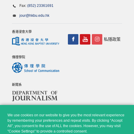
Fax:
(852) 23361691
jour@hkbu.edu.hk
香港浸會大學
私隱政策
傳理學院
新聞系
We use cookies on our website to give you the most relevant experience
by remembering your preferences and repeat visits. By clicking “Accept
All”, you consent to the use of ALL the cookies. However, you may visit
© Copyright 2026 - 香港浸會大學傳理學院, 新聞系 |
Privacy
"Cookie Settings" to provide a controlled consent.