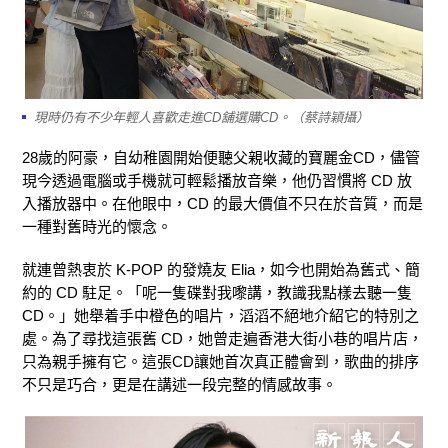
現時仍有不少年輕人喜歡走進CD舖選購CD。（蔡詩穎攝）
28歲的阿豪，自幼稚園開始便聽父親收藏的寶麗金CD，儘管
現今透過電腦或手機就可輕鬆播放音樂，他仍習慣將 CD 放
入播放器中。在他眼中，CD 的最大價值不只在於音質，而是
一種對舊時光的懷念。
就連曾熱衷於 K-POP 的發燒友 Elia，如今也開始為舊式、簡
約的 CD 駐足。「呢一隻碟對我嚟講，教識我點樣去聽一隻
CD。」她舉着手中橙色的唱片，滔滔不絕地介紹它的特別之
處。為了尋找這張舊 CD，她曾走遍香港大街小巷的唱片店，
只為親手擁有它。這張CD讓她首次真正體會到，歌曲的排序
不只是巧合，更是在講述一段完整的情感故事。