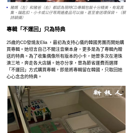
豬媽（左）和豬爸（右）都認為現時CD專輯包裝十分精美，有寫真
集、鑰匙扣、小卡或公仔等周邊產品可以抽，甚至會送環保袋。（蔡
詩穎攝）
專輯「不運回」只為特典
25歲的CD發燒友Elia ，最初為支持心儀的韓國男團而開始購
買專輯。她坦言自己不關注音樂本身，更多是為了專輯內贈
送的特典。為了收集偶像所有版本的小卡，她曾多次在港珠
澳三地，奔走各大店舖。她亦分享，曾為節省運費而選擇
「不運回」方式購買專輯，即是將專輯留在韓國，只取回她
心心念念的特典。