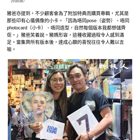
詩穎攝）
豬爸亦提到，不少顧客會為了附加特典而購買專輯，尤其是
那些印有心儀偶像的小卡。「因為唔同pose（姿勢）、唔同
photocard（小卡）、唔同造型，自然每個版本我都想儲齊
佢，」豬爸笑着說。豬媽形容，這種收藏過程令人感到滿
足。當集齊所有版本後，達成心願的喜悅往往令人難以言
喻。