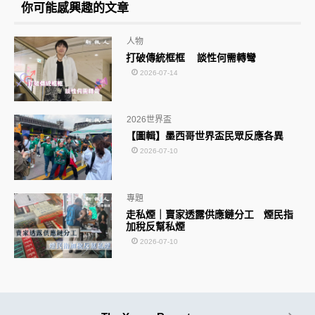
你可能感興趣的文章
人物
打破傳統框框 談性何需轉彎
2026-07-14
2026世界盃
【圖輯】墨西哥世界盃民眾反應各異
2026-07-10
專題
走私煙｜賣家透露供應鏈分工 煙民指
加稅反幫私煙
2026-07-10