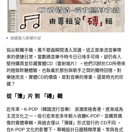
按圖進入新聞片段
指尖輕觸手機，萬千歌曲瞬間湧入耳邊，這正是串流音樂帶
來的便捷日常。當數碼音樂今時今日已唾手可得，卻仍有人
堅持購買並珍藏實體CD（雷射唱片）。他們沉醉於CD所帶來
的極致聆聽體驗，也執着於那份與歌手之間的獨特回憶。對
樂迷而言，實體CD的價值，是對音樂的尊重，還是時光的珍
藏？
從「薄」片 到 「磚」輯
近年來，K-POP（韓國流行音樂） 浪潮席捲香港，逐漸成為
主流文化之一，吸引愈來愈多年輕人收聽K-POP，並購買偶
像的實體專輯。與過去僅以「薄碟」形式發行的 CD不同 ，
在K-POP 文化的影響下，專輯設計日趨精緻厚重，常與各式