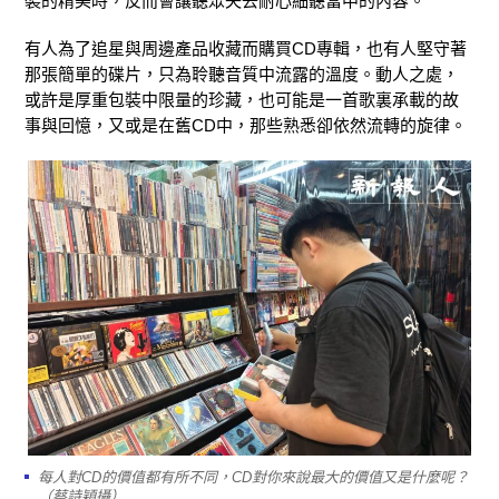
裝的精美時，反而會讓聽眾失去耐心細聽當中的內容。
有人為了追星與周邊產品收藏而購買CD專輯，也有人堅守著
那張簡單的碟片，只為聆聽音質中流露的溫度。動人之處，
或許是厚重包裝中限量的珍藏，也可能是一首歌裏承載的故
事與回憶，又或是在舊CD中，那些熟悉卻依然流轉的旋律。
每人對CD的價值都有所不同，CD對你來說最大的價值又是什麼呢？
（蔡詩穎攝）