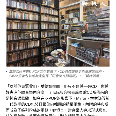
當談到近年在K-POP文化影響下，CD包裝變得更為華麗繁複時，
Calvin直言包裝設計完全是「同音樂冇關嘅嘢」。（蔡詩穎攝）
「以前你買緊黎明、葉德嫻嗰啲，佢只不過係一張CD，你係
好專注佢嘅音樂內容度 。」Elia形容過去廣東歌CD所帶來的
是純音樂體驗，如今在K-POP的影響下，Mirror、林家謙等新
一代歌手的CD包裝日趨偏向韓團的精緻風格，內附的特典反
而成為了吸引粉絲的重點。她坦言，當音樂人追求形式與包