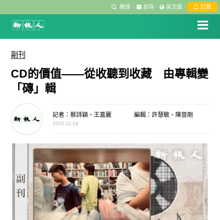
搜尋
·
封存
·
英文版
·
訂閱
副刊
CD的價值——從收聽到收藏 由專輯變
「磚」輯
記者：蔡詩穎、王嘉麗
編輯：許慧敏、陳晉剛
2025-11-18