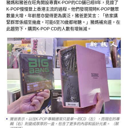
豬媽和豬爸在旺角開設專賣K-POP的CD舖已經8年，見證了
K-POP慢慢登上香港主流的過程。他們發現現時K-POP聽眾
數量大增，年齡層亦變得更為廣泛，豬爸更笑言：「依家講
緊群眾係細至幾歲，可能6至70歲都啱聽。」豬媽補充道，在
此趨勢下，購買K-POP CD的人數有增無減。
豬爸表示，以往K-POP專輯通常只是單一的CD（左），而現在的專
輯（右）則變成厚厚的一盒，包含了更多的內容和設計元素。 （蔡