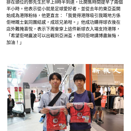
排在頭位的鄧先生於早上8時半到達，比開售時間提早了兩個
半小時。他表示從小就是足球愛好者，並從去年的東亞盃開
始成為港隊粉絲，他更直言：「我覺得港隊吸引我嘅地方係
佢哋嘅士氣同團結感，成班兄弟咁。」他成功購得球衣後在
店外難掩喜悅，表示下周會穿上這件新球衣入場支持港隊，
「希望佢哋贏波可以出戰到亞洲盃，想同佢哋講博盡無悔，
加油！」