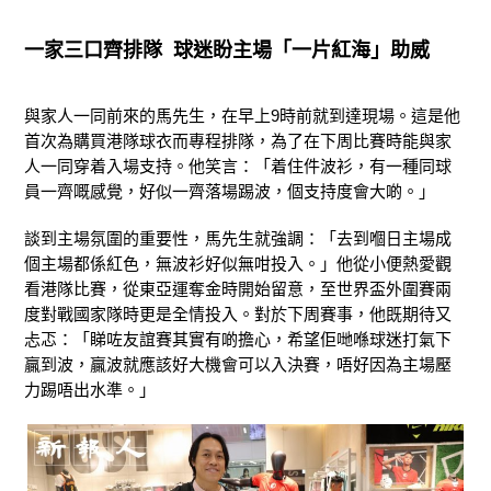
一
家三口齊排隊
球迷盼主場「一片紅海」助威
與家人一同前來的馬先生，在早上9時前就到達現場。這是他
首次為購買港隊球衣而專程排隊，為了在下周比賽時能與家
人一同穿着入場支持。他笑言：「着住件波衫，有一種同球
員一齊嘅感覺，好似一齊落場踢波，個支持度會大啲。」
談到主場氛圍的重要性，馬先生就強調：「去到嗰日主場成
個主場都係紅色，無波衫好似無咁投入。」他從小便熱愛觀
看港隊比賽，從東亞運奪金時開始留意，至世界盃外圍賽兩
度對戰國家隊時更是全情投入。對於下周賽事，他既期待又
忐忑：「睇咗友誼賽其實有啲擔心，希望佢哋喺球迷打氣下
贏到波，贏波就應該好大機會可以入決賽，唔好因為主場壓
力踢唔出水準。」