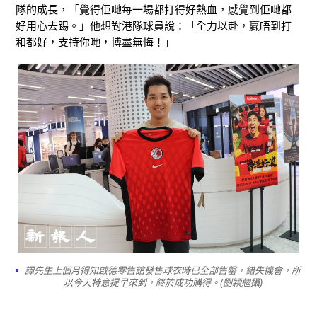
隊的成長，「覺得佢哋每一場都打得好熱血，感覺到佢哋都
好用心去踢。」他想對港隊球員說：「全力以赴，贏唔到打
和都好，支持你哋，博盡無悔！」
譚先生上個月得知啟德零售館發售球衣時已全部售罄，錯失機會，所
以今天特意提早來到，終於成功購得。(劉穎翹攝)