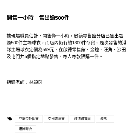
開售一小時
售出逾500
件
據現場職員估計，開售僅一小時，啟德零售館分店已售出超
過500件主場球衣，而店內仍有約1300件存貨。是次發售的港
隊主場球衣定價為599元，在啟德零售館、金鐘、旺角、沙田
及屯門共5個指定地點發售，每人每款限購一件。
指導老師：林穎茵
亞洲盃外圍賽
亞洲盃決賽
啟德體育園
港隊
港隊球衣