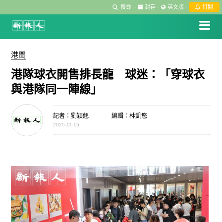
搜尋
·
封存
·
英文版
·
訂閱
港聞
港隊球衣開售排長龍 球迷：「穿球衣
與港隊同一陣線」
記者：劉穎翹
編輯：林凱悠
2025-11-15