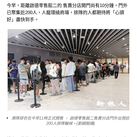
今早，距離啟德零售館二的 售賣分店開門尚有10分鐘，門外
已聚集近200人，人龍環繞商場，排隊的人都期待將「心頭
好」盡快到手。
港隊球衣在今早11時正式開售 ， 啟德零售館二售賣分店門外出現近
200人排隊輪候。(劉穎翹攝)