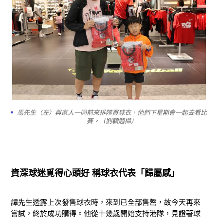
馬先生（左）與家人一同前來排隊買球衣，他們下星期會一起去看比
賽。（劉穎翹攝）
資深球迷覓得心頭好
稱球衣代表「歸屬感」
譚先生透露上次發售球衣時，來到已全部售罄，故今天再來
嘗試，終於成功購得。他從十幾歲開始支持港隊，見證著球