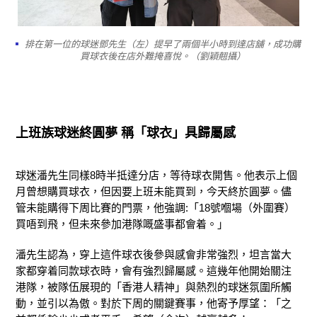
排在第一位的球迷鄧先生（左）提早了兩個半小時到達店舖，成功購
買球衣後在店外難掩喜悅。（劉穎翹攝）
上班族球迷終圓夢 稱「球衣」具歸屬感
球迷潘先生同樣8時半抵達分店，等待球衣開售。他表示上個
月曾想購買球衣，但因要上班未能買到，今天終於圓夢。儘
管未能購得下周比賽的門票，他強調:「18號嗰場（外圍賽）
買唔到飛，但未來參加港隊嘅盛事都會着。」
潘先生認為，穿上這件球衣後參與感會非常強烈，坦言當大
家都穿着同款球衣時，會有強烈歸屬感。這幾年他開始關注
港隊，被隊伍展現的「香港人精神」與熱烈的球迷氛圍所觸
動，並引以為傲。對於下周的關鍵賽事，他寄予厚望：「之