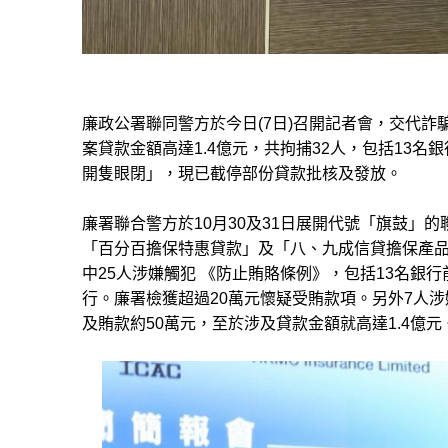
廉政公署聯同警方於今日(7日)召開記者會，交代
案貸款金額高達1.4億元，共拘捕32人，包括13
開隻眼閉」，現已截停部份貸款批核及發放。
廉署聯合警方於10月30及31日展開代號「旗鼓」
「百分百擔保特惠貸款」及「八、九成信貸擔保產品」
中25人涉嫌觸犯 《防止賄賂條例》，包括13名銀
行。廉署檢獲超過20萬元懷疑受賄款項。另外7人
及賄款約50萬元，至於涉及貸款金額就高達1.4億元