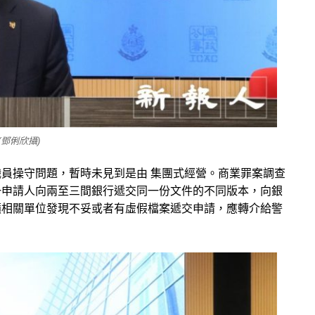
鄧俐欣攝)
員操守問題，暫時未見到是由 集團式經營。商業罪案調查
一申請人向兩至三間銀行遞交同一份文件的不同版本，向銀
籲相關單位發現不妥或者有虛假檔案遞交申請，應轉介給警