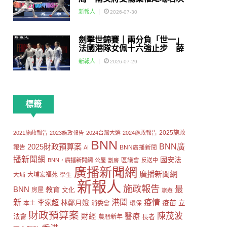
賽
新報人
2026-07-30
劍擊世錦賽｜兩分負「世一」
法國港隊女佩十六強止步 薛
雅齊：我好有信心我哋可以做
新報人
2026-07-29
到世界級嘅Team
標籤
2025施政
2021施政報告
2023施政報告
2024台灣大選
2024施政報告
BNN
2025財政預算案
BNN廣
報告
AI
BNN廣播新聞
播新聞網
國安法
區議會
BNN，廣播新聞網
公屋
劏房
反送中
廣播新聞網
廣播新聞網
大埔
大埔宏福苑
學生
新報人
施政報告
最
BNN
教育
房屋
文化
旅遊
新
港聞
疫情
李家超
疫苗
林鄭月娥
立
本土
消委會
環保
財政預算案
陳茂波
財經
醫療
法會
長者
農曆新年