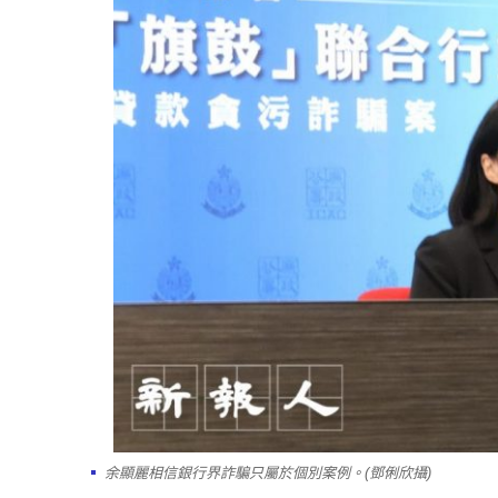
余顯麗相信銀行界詐騙只屬於個別案例。(鄧俐欣攝)