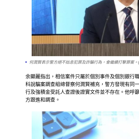
何潤賢表示警方絕不姑息犯罪及詐騙行為，會繼續打擊罪案。(
余顯麗指出，相信案件只屬於個別事件及個別銀行職
科說騙案調查組總督察何潤賢補充，警方發現有同
行及強積金受託人查證後證實文件並不存在。他呼
方跟進和調查。