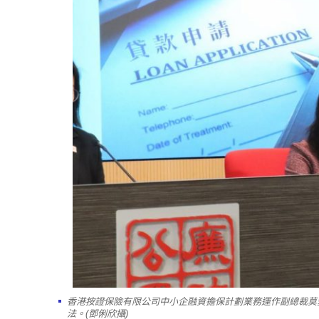
香港按證保險有限公司中小企融資擔保計劃業務運作副總裁莫
法。(鄧俐欣攝)