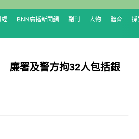
財經
BNN廣播新聞網
副刊
人物
體育
採
元 廉署及警方拘32人包括銀