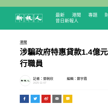
最新
港聞
專題
昔日新報人
港聞
涉騙政府特惠貸款1.4億
行職員
記者：鄧俐欣
編輯：鄭宇霞
2025-11-07