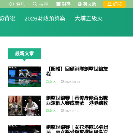
資訊
·
搜尋
·
封存
·
英文版
·
訂閱
訪背後
2026財政預算案
大埔五級火
最新文章
【圖輯】回顧港隊劍擊世錦旅
程
新報人
2026-08-01
劍擊世錦賽｜蔡俊彥能否出戰
亞運個人賽成問號 港隊總教
練：如醫生話可以一定會用佢
新報人
2026-07-30
劍擊世錦賽｜女花港隊16強出
局 兩女將受傷棄權尾場名次