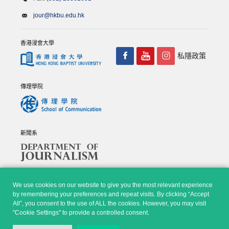
jour@hkbu.edu.hk
香港浸會大學
私隱政策
傳理學院
新聞系
We use cookies on our website to give you the most relevant experience
by remembering your preferences and repeat visits. By clicking “Accept
All”, you consent to the use of ALL the cookies. However, you may visit
© Copyright 2026 - 香港浸會大學傳理學院, 新聞系 |
Privacy
"Cookie Settings" to provide a controlled consent.
Policy
|
Disclaimer
| All rights reserved.