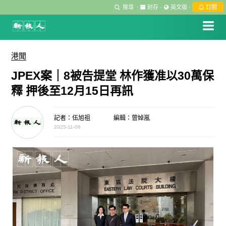
搜尋
·
封存
·
英文版
·
訂閱
港聞
JPEX案｜8被告提堂 林作獲准以30萬保
釋 押後至12月15日再訊
記者：伍旭祖
編輯：曾婥嵐
2025-11-06