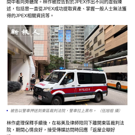
間中看向旁聽席。林作被控告對於JPEX作出不同的虛假陳
述，包括曾一直從JPEX成功提取資產、掌握一般人士無法獲
得的JPEX相關資訊等。
被告以警車押送到東區裁判法院，警車拉上黑布。 （伍旭祖 攝）
林作處理保釋手續後，在裕美及律師陪同下離開東區裁判法
院，期間心情良好，接受傳媒訪問時回應「返屋企瞓好