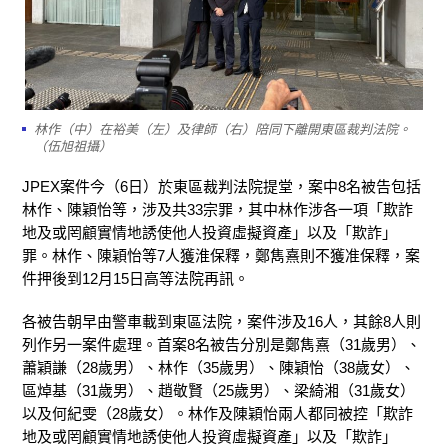
林作（中）在裕美（左）及律師（右）陪同下離開東區裁判法院。
（伍旭祖攝）
JPEX案件今（6日）於東區裁判法院提堂，案中8名被告包括
林作、陳穎怡等，涉及共33宗罪，其中林作涉各一項「欺詐
地及或罔顧實情地誘使他人投資虛擬資產」以及「欺詐」
罪。林作、陳穎怡等7人獲淮保釋，鄭雋熹則不獲准保釋，案
件押後到12月15日高等法院再訊。
各被告朝早由警車載到東區法院，案件涉及16人，其餘8人則
列作另一案件處理。首案8名被告分別是鄭雋熹（31歲男）、
蕭穎謙（28歲男）、林作（35歲男）、陳穎怡（38歲女）、
區焯基（31歲男）、趙敬賢（25歲男）、梁綺湘（31歲女）
以及何紀雯（28歲女）。林作及陳穎怡兩人都同被控「欺詐
地及或罔顧實情地誘使他人投資虛擬資產」以及「欺詐」