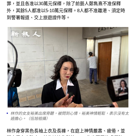
罪，並且各准以30萬元保䆁，除了前藝人鄭雋熹不准保釋
外，其餘5人都准以5-10萬元保釋。8人都不准離港、須定時
到警署報道、交上旅遊證件等。
林作的女友裕美出席旁聽，被問到心情，裕美神情輕鬆，表示沒有太
過擔心。（伍旭祖攝）
林作身穿黑色長袖上衣及長褲，在庭上神情嚴肅、疲倦，並