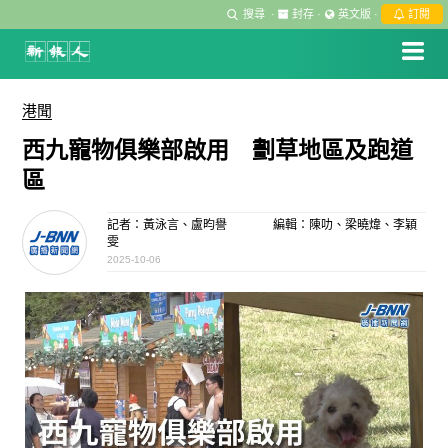
搜尋
·
封存
·
英文版
·
訂閱
港聞
西九寵物俱樂部啟用 劃草地區及跑道
區
記者：黃泳言、盧昀譽
編輯：陳叻、梁曉煒、李穎
雯
2025-10-06