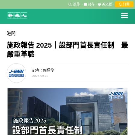
搜尋
·
封存
·
英文版
·
訂閱
港聞
施政報告 2025｜設部門首長責任制 最
嚴重革職
記者：賴姵伶
2025-09-18