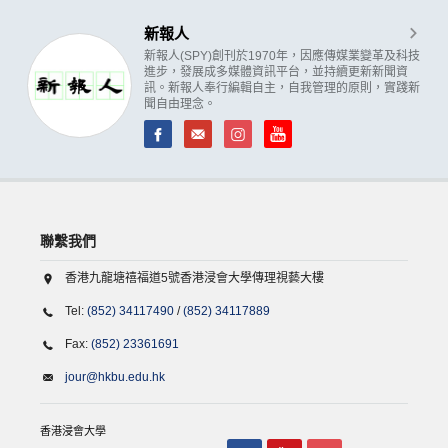
新報人
新報人(SPY)創刊於1970年，因應傳媒業變革及科技
進步，發展成多媒體資訊平台，並持續更新新聞資
訊。新報人奉行編輯自主，自我管理的原則，實踐新
聞自由理念。
聯繫我們
香港九龍塘禧福道5號香港浸會大學傳理視藝大樓
Tel:
(852) 34117490
/
(852) 34117889
Fax:
(852) 23361691
jour@hkbu.edu.hk
香港浸會大學