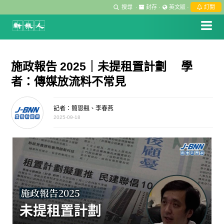
搜尋
·
封存
·
英文版
·
訂閱
施政報告 2025｜未提租置計劃 學
者：傳媒放流料不常見
記者：簡恩翹、李春燕
2025-09-18