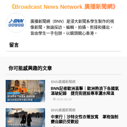
《Broadcast News Network 廣播新聞網》
廣播新聞網（BNN）是浸大新聞系學生製作的視
像新聞，無論採訪、編輯、拍攝、剪接和播出，
皆由學生一手包辦，以鏡頭關心香港。
留言
你可能感興趣的文章
BNN廣播新聞網
BNN記者歐洲直擊｜歐洲熱浪下各國氣
溫破紀錄 捷克街道設專車灑水降溫
2026-06-29
BNN廣播新聞網
中東行｜沙特女性衣著放寬 罩袍強制
變自願仍受歡迎