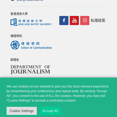
香港浸會大學
私隱政策
傳理學院
新聞系
We use cookies on our website to give you the most relevant experience
by remembering your preferences and repeat visits. By clicking “Accept
All”, you consent to the use of ALL the cookies. However, you may visit
© Copyright 2026 - 香港浸會大學傳理學院, 新聞系 |
Privacy
"Cookie Settings" to provide a controlled consent.
Policy
|
Disclaimer
| All rights reserved.
Cookie Settings
Accept All