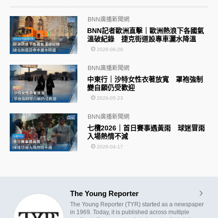
BNN廣播新聞網
BNN記者歐洲直擊｜歐洲熱浪下各國氣
溫破紀錄 捷克街道設專車灑水降溫
2026-06-29
BNN廣播新聞網
中東行｜沙特女性衣著放寬 罩袍強制
變自願仍受歡迎
2026-05-23
BNN廣播新聞網
七欖2026｜首日賽事遇黃雨 球迷冒雨
入場熱情不減
2026-04-17
The Young Reporter
The Young Reporter (TYR) started as a newspaper
in 1969. Today, it is published across multiple