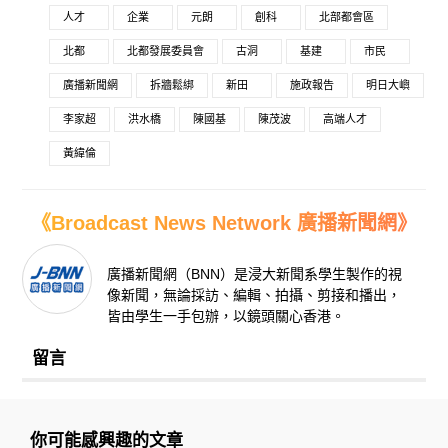
人才
企業
元朗
創科
北部都會區
北都
北都發展委員會
古洞
基建
市民
廣播新聞網
拆牆鬆綁
新田
施政報告
明日大嶼
李家超
洪水橋
陳國基
陳茂波
高端人才
黃緯倫
《Broadcast News Network 廣播新聞網》
廣播新聞網（BNN）是浸大新聞系學生製作的視
像新聞，無論採訪、編輯、拍攝、剪接和播出，
皆由學生一手包辦，以鏡頭關心香港。
留言
你可能感興趣的文章