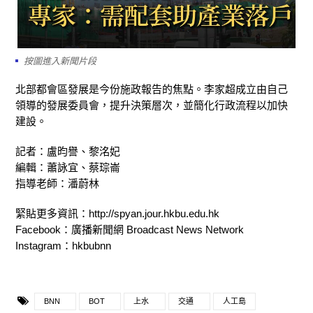
按圖進入新聞片段
北部都會區發展是今份施政報告的焦點。李家超成立由自己
領導的發展委員會，提升決策層次，並簡化行政流程以加快
建設。
記者：盧昀譽、黎洺妃
編輯：蕭詠宜、蔡琮崙
指導老師：潘蔚林
緊貼更多資訊：http://spyan.jour.hkbu.edu.hk
Facebook：廣播新聞網 Broadcast News Network
Instagram
：
hkbubnn
BNN
BOT
上水
交通
人工島