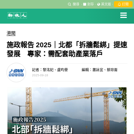
搜尋
·
封存
·
英文版
·
訂閱
港聞
施政報告 2025｜北都「拆牆鬆綁」提速
發展 專家：需配套助產業落戶
記者：黎洺妃、盧昀譽
編輯：蕭詠宜、蔡琮崙
2025-09-18