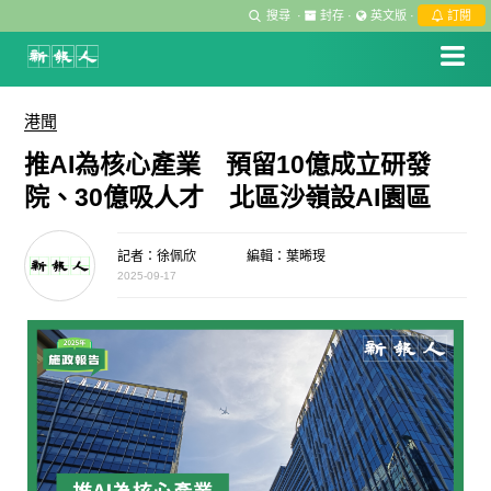
搜尋
·
封存
·
英文版
·
訂閱
港聞
推AI為核心產業 預留10億成立研發
院、30億吸人才 北區沙嶺設AI園區
記者：徐佩欣
編輯：葉晞琝
2025-09-17