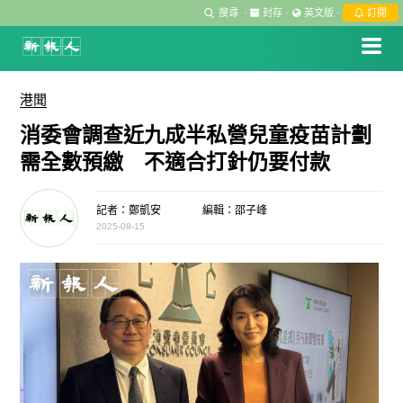
搜尋
·
封存
·
英文版
·
訂閱
港聞
消委會調查近九成半私營兒童疫苗計劃
需全數預繳 不適合打針仍要付款
記者：鄭凱安
編輯：邵子峰
2025-09-15