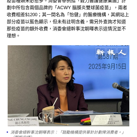
疫苗種類未必愈多。消委會舉例指「毅力醫護健康集團」計
劃中所包含兩個品牌的「ACWY 腦膜炎雙球菌疫苗」，兩者
收費相差$1200；其一間名為「怡健」的醫療機構，其網站上
部分疫苗以藍色顯示，但未有註明含義，需另外查詢才知道
那些疫苗的額外收費，消委會總幹事沈朝暉表示這情況並不
理想。
消委會總幹事沈朝暉表示：「鼓勵機構提供單針計劃俾消費者。」