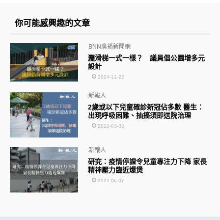
你可能感興趣的文章
BNN廣播新聞網
瀡滑梯一式一樣？ 議員倡公園增多元
設計
2024-11-22
新報人
2歲或以下兒童確診新冠佔多數 醫生：
出現呼吸困難、抽搐須即送院治理
2022-03-02
新報人
研究：疫情停課令兒童專注力下降 家長
精神壓力臨近爆煲
2021-06-07