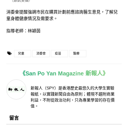
（鄭凱安攝）
消委會
提
醒
強調
市民在購買計劃前應諮詢醫生意見，了解兒
童
身體
健康
情況
及需
要
求
。
指導老師：林穎茵
兒童
消委會
疫苗
醫療
《San Po Yan Magazine 新報人》
新報人（SPY）是香港歷史最悠久的大學生實驗
報紙，以實踐新聞自由為原則；體現不趨附商業
利益，不附從政治功利，只為專業學習的存在價
值。
留言