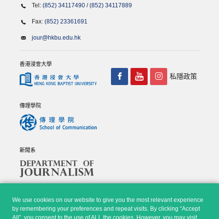
Tel:
(852) 34117490
/
(852) 34117889
Fax:
(852) 23361691
jour@hkbu.edu.hk
香港浸會大學
私隱政策
傳理學院
新聞系
We use cookies on our website to give you the most relevant experience
by remembering your preferences and repeat visits. By clicking “Accept
All”, you consent to the use of ALL the cookies. However, you may visit