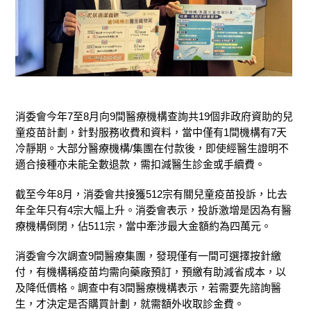
消委會今年7至8月向9間醫療機構查詢共19個非政府資助的兒
童疫苗計劃，針對服務收費和資料，當中僅有1間機構有7天
冷靜期。大部分醫療機構/集團在付款後，即使經醫生證明不
適合接種亦未能全數退款，需扣減醫生診金或手續費。
截至今年8月，消委會共接獲512宗有關兒童疫苗投訴，比去
年全年只有4宗大幅上升。消委會表示，投訴激增是因為有醫
療機構倒閉，佔511宗，當中牽涉最大金額約為四萬元。
消委會今次調查9間醫療集團，發現僅有一間可選擇按針繳
付，有機構稱疫苗均需向藥廠預訂，預繳有助減省成本，以
及降低價格。調查中有3間醫療機構表示，若需要先諮詢醫
生，才決定是否購買計劃，就需額外收取診金費。