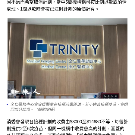
因不適而希望取消計劃，當中5間機構稱可按比例退款或酌情
處理、1間退款時會按已注射針劑的原價計算。
全仁醫務中心會安排醫生在接種前做評估，若不適合接種疫苗，會退
回部分款項。（鄭凱安攝）
消委會發現各接種計劃的收費由$3000至$14680不等，每個計
劃提供2至6款疫苗，但同一機構中收費愈高的計劃，涵蓋的