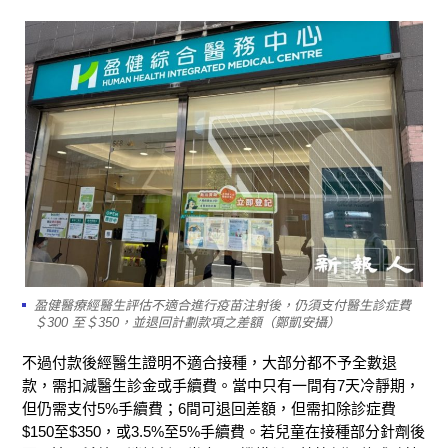
盈健醫療經醫生評估不適合進行疫苗注射後，仍須支付醫生診症費
＄300 至＄350，並退回計劃款項之差額（鄭凱安攝）
不過付款後經醫生證明不適合接種，大部分都不予全數退
款，需扣減醫生診金或手續費。當中只有一間有7天冷靜期，
但仍需支付5%手續費；6間可退回差額，但需扣除診症費
$150至$350，或3.5%至5%手續費。若兒童在接種部分針劑後