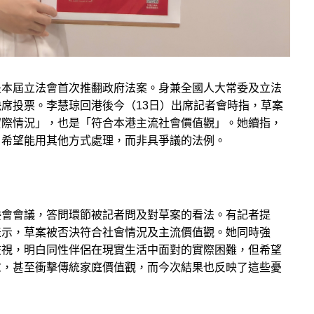
是本屆立法會首次推翻政府法案。身兼全國人大常委及立法
席投票。李慧琼回港後今（13日）出席記者會時指，草案
實際情況」，也是「符合本港主流社會價值觀」。她續指，
，希望能用其他方式處理，而非具爭議的法例。
委會會議，答問環節被記者問及對草案的看法。有記者提
表示，草案被否決符合社會情況及主流價值觀。她同時強
歧視，明白同性伴侶在現實生活中面對的實際困難，但希望
慮，甚至衝擊傳統家庭價值觀，而今次結果也反映了這些憂