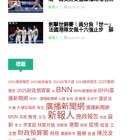
賽
新報人
2026-07-30
劍擊世錦賽｜兩分負「世一」
法國港隊女佩十六強止步 薛
雅齊：我好有信心我哋可以做
新報人
2026-07-29
到世界級嘅Team
標籤
2025施政
2021施政報告
2023施政報告
2024台灣大選
2024施政報告
BNN
2025財政預算案
BNN廣
報告
AI
BNN廣播新聞
播新聞網
國安法
區議會
BNN，廣播新聞網
公屋
劏房
反送中
廣播新聞網
廣播新聞網
大埔
大埔宏福苑
學生
新報人
施政報告
最
BNN
教育
房屋
文化
旅遊
新
港聞
疫情
李家超
疫苗
林鄭月娥
立
本土
消委會
環保
財政預算案
陳茂波
財經
醫療
法會
長者
農曆新年