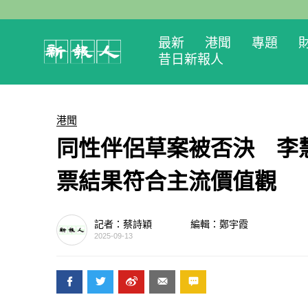
最新
港聞
專題
昔日新報人
港聞
同性伴侶草案被否決 李
票結果符合主流價值觀
記者：蔡詩穎
編輯：鄭宇霞
2025-09-13