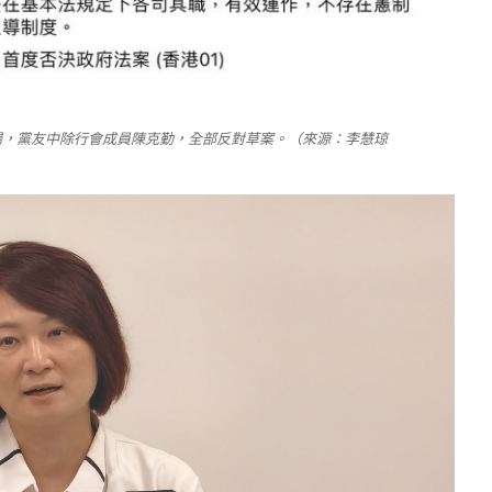
立場，黨友中除行會成員陳克勤，全部反對草案。（來源：李慧琼