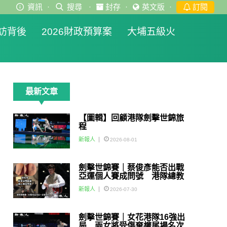
資訊
·
搜尋
·
封存
·
英文版
·
訂閱
訪背後
2026財政預算案
大埔五級火
最新文章
【圖輯】回顧港隊劍擊世錦旅
程
新報人
2026-08-01
劍擊世錦賽｜蔡俊彥能否出戰
亞運個人賽成問號 港隊總教
練：如醫生話可以一定會用佢
新報人
2026-07-30
劍擊世錦賽｜女花港隊16強出
局 兩女將受傷棄權尾場名次