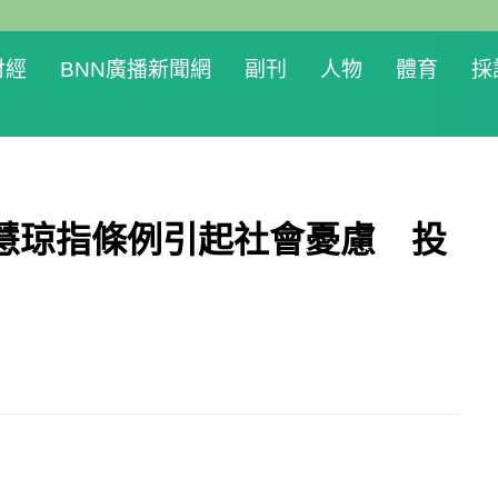
財經
BNN廣播新聞網
副刊
人物
體育
採
慧琼指條例引起社會憂慮 投