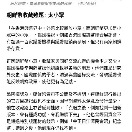
紀念銀幣，拳頭象徵壓倒美國的武器。（張可盈攝）
朝鮮幣收藏
難題
太
小眾
：
「在香港錢幣界中，外幣比較屬於小眾，而朝鮮幣更加是小
眾中的小眾」，翁國樺說。例如香港國際錢幣聯合展銷會，
有超過一百家錢幣機構與錢幣經銷商參展，但只有兩家朝鮮
幣存貨。
正因朝鮮幣小眾，收藏家與同好交流心得的機會少之又少。
翁國樺慶幸朝鮮幣讓他認識世界各地的朋友，他們都是研究
外交史、國際關係的學者，透過與翁國樺交流，發現錢幣也
能反映朝鮮政策，使他更有滿足感。
翁國樺認為，朝鮮幣資料不公開及不透明，連朝鮮銀行推出
的官方目錄記載也不全面。因早期資料太混亂及發行量少，
他在收藏路上亦曾感到挫敗，「克服之後，例如找到一個新
版本，會有種成功感，令我繼續下去」。他也曾經因資金不
足錯過特別版題材的錢幣，例如「金正日江澤民會晤」紀念
幣；錯過之後，他到現在仍找不到。