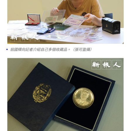
翁國樺向記者介紹自己多個收藏品。（張可盈攝）