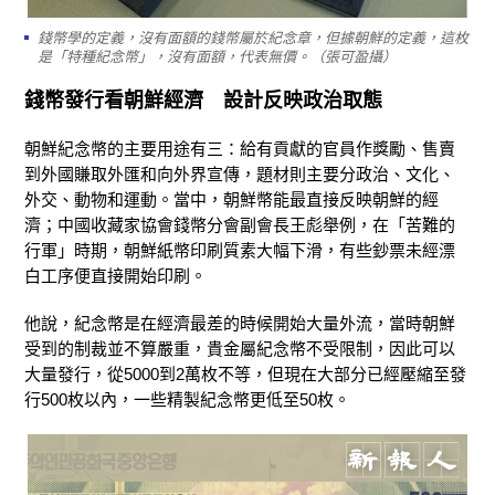
錢幣學的定義，沒有面額的錢幣屬於紀念章，但據朝鮮的定義，這枚
是「特種紀念幣」，沒有面額，代表無價。（張可盈攝）
錢幣發行看朝鮮經濟 設計反映政治取態
朝鮮紀念幣的主要用途有三：給有貢獻的官員作獎勵、售賣
到外國賺取外匯和向外界宣傳，題材則主要分政治、文化、
外交、動物和運動。當中，朝鮮幣能最直接反映朝鮮的經
濟；中國收藏家協會錢幣分會副會長王彪舉例，在「苦難的
行軍」時期，朝鮮紙幣印刷質素大幅下滑，有些鈔票未經漂
白工序便直接開始印刷。
他說，紀念幣是在經濟最差的時候開始大量外流，當時朝鮮
受到的制裁並不算嚴重，貴金屬紀念幣不受限制，因此可以
大量發行，從5000到2萬枚不等，但現在大部分已經壓縮至發
行500枚以內，一些精製紀念幣更低至50枚。