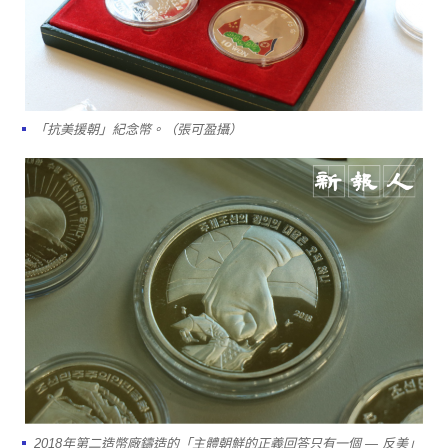
「抗美援朝」紀念幣。（張可盈攝）
2018年第二造幣廠鑄造的「主體朝鮮的正義回答只有一個 — 反美」