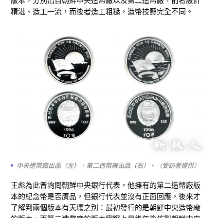
版本，分別出自朝鮮中央造幣廠以及第二造幣廠，前者設計
精湛、造工一流，而後者造工粗糙，造幣技藝完全不同。
中央造幣廠出品（左），第二造幣廠出品（右）。（受訪者提供）
王彪為此曾詢問朝鮮中央銀行代表，他擁有的第二造幣廠版
本的紀念幣是否贋品，但銀行代表並沒有正面回應，後來才
了解到兩個版本有天壤之別：最初發行的是朝鮮中央造幣廠