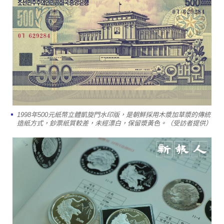
1998年500元紙幣立體凱旋門水印版，是朝鮮採用木漿加草漿的傳統
造紙方式，鈔票紙質較差，未經漂白，保留漿黃色。（受訪者提供）