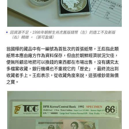
因資源不足，1998年朝鮮生肖虎舊版錢幣（左）的造工不及新版
（右）精緻 。（張可盈攝）
翁國樺的藏品中有一編號為首批次的首張紙幣，王彪指此類
紙幣本應由廠方作為資料保存，但由於朝鮮經濟狀況欠佳，
便無所顧忌地把可以換錢的東西都在市場出售，沒有講究太
多檔案收藏，銀行機構也不重視它的「歷史」，最終流出到
收藏者手上。王彪表示，從收藏角度來說，這張樣鈔是無價
之寶。