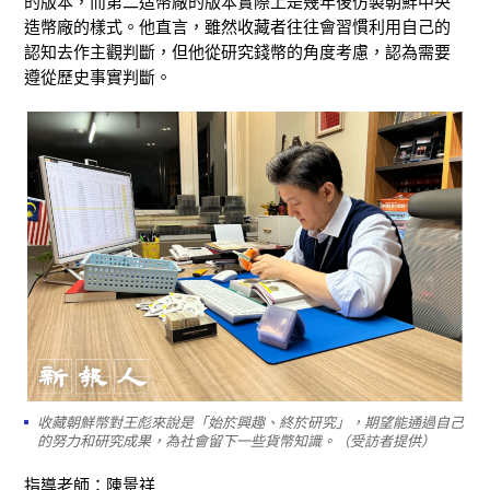
的版本，而第二造幣廠的版本實際上是幾年後仿製朝鮮中央
造幣廠的樣式。他直言，雖然收藏者往往會習慣利用自己的
認知去作主觀判斷，但他從研究錢幣的角度考慮，認為需要
遵從歷史事實判斷。
收藏朝鮮幣對王彪來說是「始於興趣、終於研究」，期望能通過自己
的努力和研究成果，為社會留下一些貨幣知識。（受訪者提供）
指導老師：陳景祥