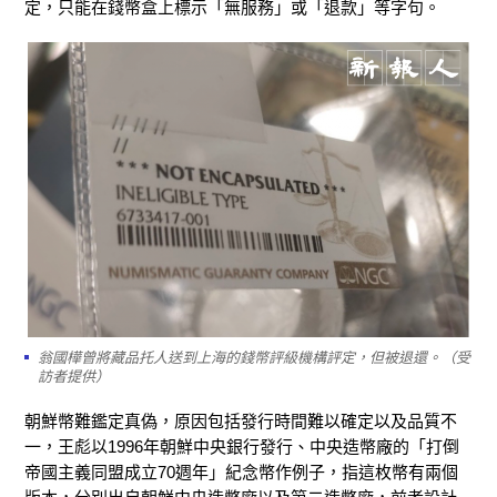
定，只能在錢幣盒上標示「無服務」或「退款」等字句。
翁國樺曾將藏品托人送到上海的錢幣評級機構評定，但被退還。（受
訪者提供）
朝鮮幣難鑑定真偽，原因包括發行時間難以確定以及品質不
一，王彪以1996年朝鮮中央銀行發行、中央造幣廠的「打倒
帝國主義同盟成立70週年」紀念幣作例子，指這枚幣有兩個