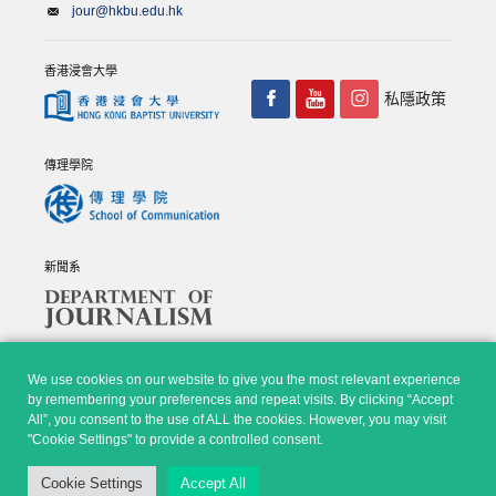
jour@hkbu.edu.hk
香港浸會大學
私隱政策
傳理學院
新聞系
We use cookies on our website to give you the most relevant experience
by remembering your preferences and repeat visits. By clicking “Accept
All”, you consent to the use of ALL the cookies. However, you may visit
© Copyright 2026 - 香港浸會大學傳理學院, 新聞系 |
Privacy
"Cookie Settings" to provide a controlled consent.
Policy
|
Disclaimer
| All rights reserved.
Cookie Settings
Accept All