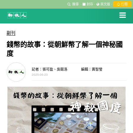
搜尋
·
封存
·
英文版
·
訂閱
副刊
錢幣的故事：從朝鮮幣了解一個神秘國
度
記者：張可盈、吳懿洛
編輯：黃智瑩
2025-06-23