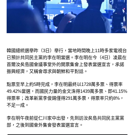
韓國總統選舉昨（3日）舉行，當地時間晚上11時多家電視台
已預計共同民主黨的李在明當選。李在明在今（4日）凌晨在
首爾汝矣島國會議事堂外的開票集會上發表當選宣言，承諾
振興經濟，又稱會尋求與朝鮮和平對話。
點票至早上約5時完成，李在明最終以1728萬多票、得票率
49.42%當選，而國民力量的金文洙得1439萬多票、即41.15%
得票率；改革新黨李俊錫僅得291萬多票，得票率只約8%，
不足一成。
李在明午夜前從仁川家中出發，先到訪汝矣島共同民主黨黨
部，之後到國會外集會發表當選宣言。