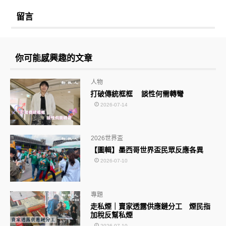
留言
你可能感興趣的文章
人物
打破傳統框框 談性何需轉彎
2026-07-14
2026世界盃
【圖輯】墨西哥世界盃民眾反應各異
2026-07-10
專題
走私煙｜賣家透露供應鏈分工 煙民指
加稅反幫私煙
2026-07-10