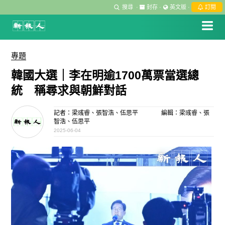
搜尋
·
封存
·
英文版
·
訂閱
專題
韓國大選｜李在明逾1700萬票當選總
統 稱尋求與朝鮮對話
記者：梁彧睿、張智浩、伍思平
編輯：梁彧睿、張
智浩、伍思平
2025-06-04