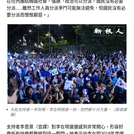
在任內團結韓國社會，強調「政治可以分派，國民沒有必要
分派…..雖然工作人員分派爭鬥可能無法避免，但國民沒有必
要分派而憎恨厭惡。」
大批支持者一早到場，李在明現身一刻，他們都十分亢奮。（梁彧睿
攝）
支持者李恩景（音譯）對李在明當選感到非常開心，形容好
像所有快樂都壓縮到這一瞬間。她表示由李在明2018年當選