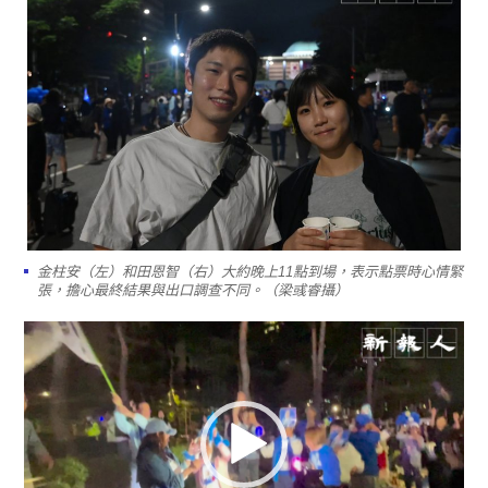
金柱安（左）和田恩智（右）大約晚上11點到場，表示點票時心情緊
張，擔心最終結果與出口調查不同。（梁彧睿攝）
影
片
播
放
器