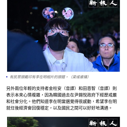
有民眾頭戴印有李在明相片的頭箍。（梁彧睿攝）
另外兩位年輕的支持者金柱安（音譯）和田恩智（音譯）則
表示本來心情複雜，因為韓國過去在尹錫悅政府下經歷戒嚴
和社會分化。他們知道李在明當選覺得很感動，希望李在明
就任後經濟會回復穩定，以及國民之間可以好好地溝通。