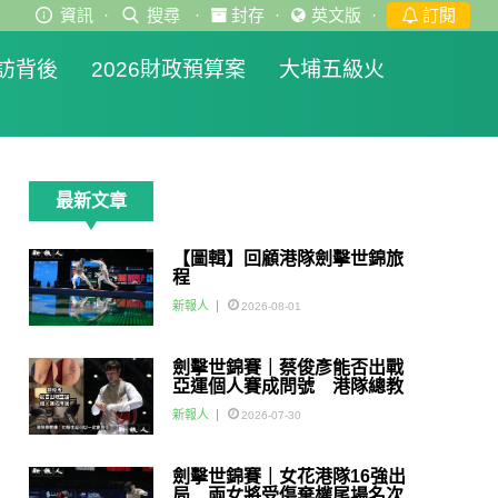
資訊
·
搜尋
·
封存
·
英文版
·
訂閱
訪背後
2026財政預算案
大埔五級火
最新文章
【圖輯】回顧港隊劍擊世錦旅
程
新報人
2026-08-01
劍擊世錦賽｜蔡俊彥能否出戰
亞運個人賽成問號 港隊總教
練：如醫生話可以一定會用佢
新報人
2026-07-30
劍擊世錦賽｜女花港隊16強出
局 兩女將受傷棄權尾場名次