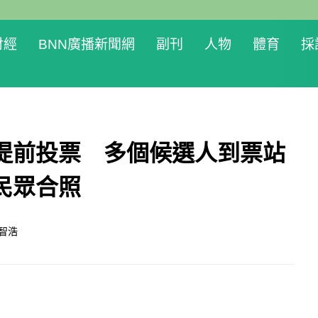
財經
BNN廣播新聞網
副刊
人物
體育
採
提前投票 多個候選人到票站
民眾合照
智浩