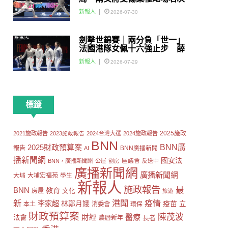
賽
新報人
2026-07-30
劍擊世錦賽｜兩分負「世一」
法國港隊女佩十六強止步 薛
雅齊：我好有信心我哋可以做
新報人
2026-07-29
到世界級嘅Team
標籤
2025施政
2021施政報告
2023施政報告
2024台灣大選
2024施政報告
BNN
2025財政預算案
BNN廣
報告
AI
BNN廣播新聞
播新聞網
國安法
區議會
BNN，廣播新聞網
公屋
劏房
反送中
廣播新聞網
廣播新聞網
大埔
大埔宏福苑
學生
新報人
施政報告
最
BNN
教育
房屋
文化
旅遊
新
港聞
疫情
李家超
疫苗
林鄭月娥
立
本土
消委會
環保
財政預算案
陳茂波
財經
醫療
法會
長者
農曆新年