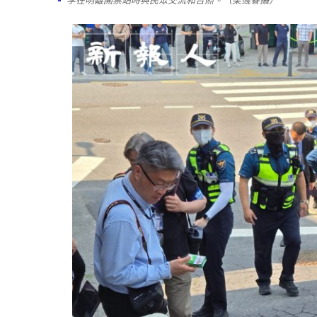
李在明離開票站時與民眾交流和合照。（梁彧睿攝）