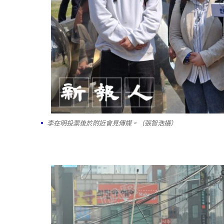
李在明投票後於附近會見傳媒。（張智浩攝）