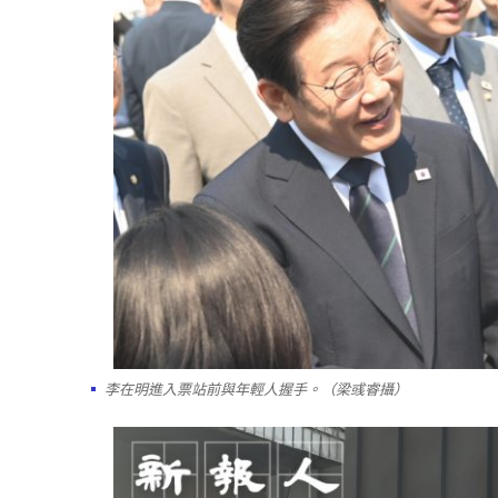
李在明進入票站前與年輕人握手。（梁彧睿攝）