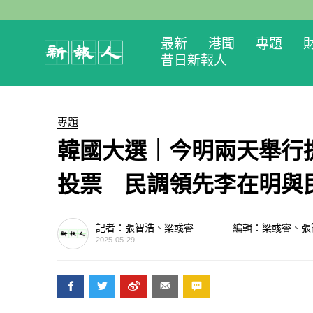
最新
港聞
專題
昔日新報人
專題
韓國大選｜今明兩天舉行
投票 民調領先李在明與
記者：張智浩、梁彧睿
編輯：梁彧睿、張
2025-05-29