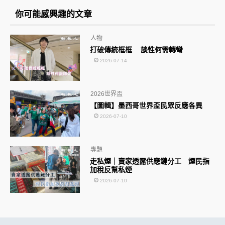
你可能感興趣的文章
人物
打破傳統框框 談性何需轉彎
2026-07-14
2026世界盃
【圖輯】墨西哥世界盃民眾反應各異
2026-07-10
專題
走私煙｜賣家透露供應鏈分工 煙民指
加稅反幫私煙
2026-07-10