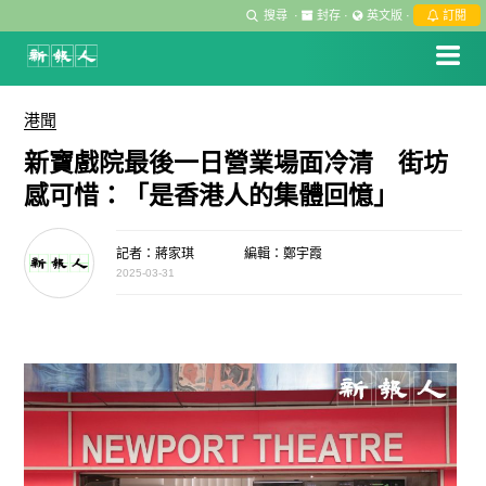
搜尋
·
封存
·
英文版
·
訂閱
港聞
新寶戲院最後一日營業場面冷清 街坊
感可惜：「是香港人的集體回憶」
記者：蔣家琪
編輯：鄭宇霞
2025-03-31