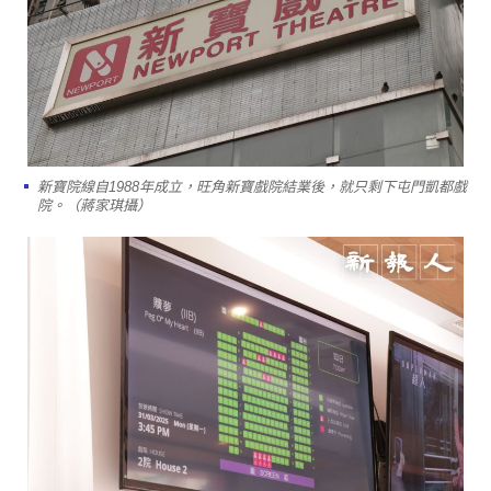
新寶院線自1988年成立，旺角新寶戲院結業後，就只剩下屯門凱都戲
院。（蔣家琪攝）