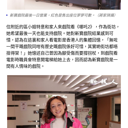
新寶戲院最後一日營業，紅色是售出座位寥寥可數。（蔣家琪攝）
住附近的區小姐特意和家人來戲院看《哪吒2》，作為街坊，
她希望最後一天也能支持戲院。她對新寶戲院結業感到可
惜，認為在這裏和家人看電影是香港人的集體回憶，「無咗
一間平嘅戲院同咁有歷史嘅戲院係好可惜，其實啲街坊都唔
捨得架！」她憶述自己曾因為腳受傷而要撐拐杖，到戲院看
電影時職員會特意開電梯給她上去，因而認為新寶戲院是一
間有人情味的戲院。