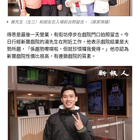
黃先生（左三）和朋友在入場前合照留念。（蔣家琪攝）
得悉是最後一天營業，有街坊停步在戲院門口拍照留念。今
日行經新寶戲院的湯先生在附近工作，他表示戲院結業是大
勢所趨，「係趨勢嚟㗎啦，但就珍惜囉我覺得。」他亦認為
新寶戲院性價比很高，有連鎖戲院的質素。