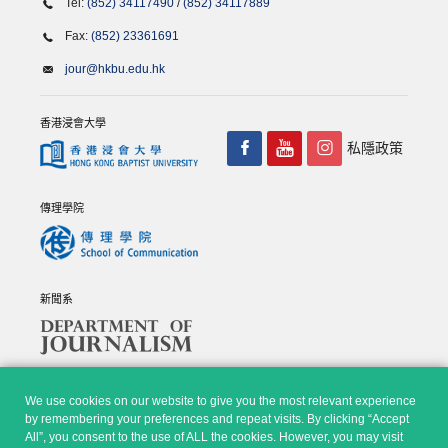
Tel:
(852) 34117490
/
(852) 34117889
Fax:
(852) 23361691
jour@hkbu.edu.hk
香港浸會大學
私隱政策
傳理學院
新聞系
We use cookies on our website to give you the most relevant experience
by remembering your preferences and repeat visits. By clicking “Accept
All”, you consent to the use of ALL the cookies. However, you may visit
© Copyright 2026 - 香港浸會大學傳理學院, 新聞系 |
Privacy