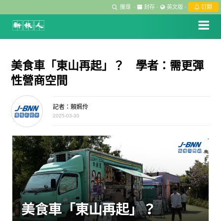
搜尋
·
封存
·
英文版
·
訂閱
美食車「東山再起」？ 學者：需更彈
性營商空間
記者：賴姵伶
2025-03-30