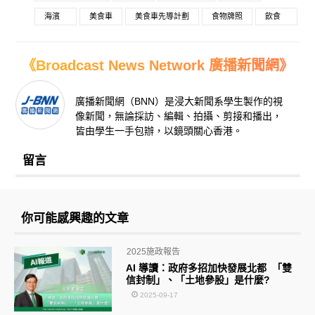
海濱
美食車
美食車先導計劃
食物牌照
飲食
《Broadcast News Network 廣播新聞網》
廣播新聞網（BNN）是浸大新聞系學生製作的視
像新聞，無論採訪、編輯、拍攝、剪接和播出，
皆由學生一手包辦，以鏡頭關心香港。
留言
你可能感興趣的文章
2025施政報告
AI 導讀：政府多招加快發展北都 「雙
信封制」、「土地參股」是什麼?
2025-09-17