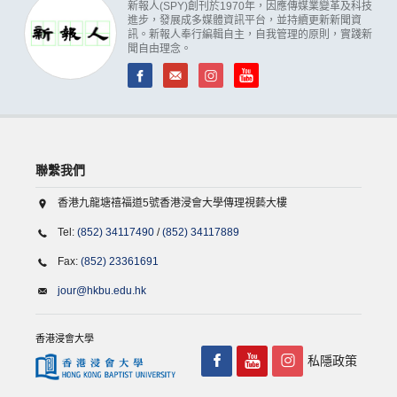
新報人(SPY)創刊於1970年，因應傳媒業變革及科技
進步，發展成多媒體資訊平台，並持續更新新聞資
訊。新報人奉行編輯自主，自我管理的原則，實踐新
聞自由理念。
聯繫我們
香港九龍塘禧福道5號香港浸會大學傳理視藝大樓
Tel:
(852) 34117490
/
(852) 34117889
Fax:
(852) 23361691
jour@hkbu.edu.hk
香港浸會大學
私隱政策