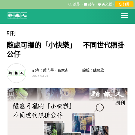
搜尋
·
封存
·
英文版
·
訂閱
副刊
隨處可攜的「小快樂」 不同世代照掛
公仔
記者：盧昀譽、張家杰
編輯：陳穎欣
2025-03-21