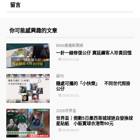
留言
你可能感興趣的文章
BNN廣播新聞網
一針一線修復公仔 冀延續客人珍貴回憶
2023-11-30
副刊
隨處可攜的「小快樂」 不同世代照掛
公仔
2025-03-21
2026世界盃
世界盃｜倒數5日墨西哥城球迷自發換球
星貼紙 小販賣球衣港幣90元
2026-06-07