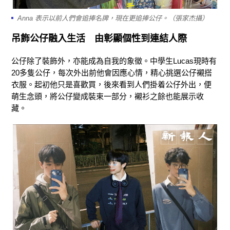
Anna 表示以前人們會追捧名牌，現在更追捧公仔。（張家杰攝）
吊飾公仔融入生活 由彰顯個性到連結人際
公仔除了裝飾外，亦能成為自我的象徵。中學生Lucas現時有
20多隻公仔，每次外出前他會因應心情，精心挑選公仔襯搭
衣服。起初他只是喜歡買，後來看到人們掛着公仔外出，便
萌生念頭，將公仔變成裝束一部分，襯衫之餘也能展示收
藏。