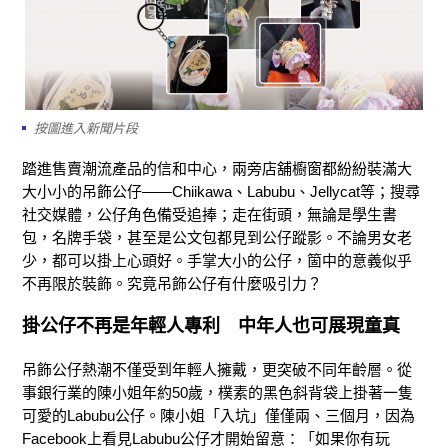
按圖進入新聞片段
踏進售賣潮流產品的信和中心，兩旁店舖櫥窗都紛紛裝滿大
大小小的吊飾公仔——Chiikawa、Labubu、Jellycat等；搜尋
社交媒體，公仔角色備受追捧；走在街頭，無論是學生書
包，名牌手袋，甚至是公文包都見到公仔蹤影。不論男女老
少，都可以掛上心頭好。手掌大小的公仔，箇中的意義似乎
不再限於裝飾。究竟吊飾公仔有什麼吸引力？
掛公仔不再是年輕人專利 中年人也可展現童真
吊飾公仔熱潮不僅受到年輕人擁戴，更突破不同年齡層。從
事銀行業的陳小姐年約50歲，樸素的黑色斜背袋上掛著一隻
可愛的Labubu公仔。陳小姐「入坑」僅僅兩、三個月，因為
Facebook上看見Labubu公仔才開始留意：「如果你有玩