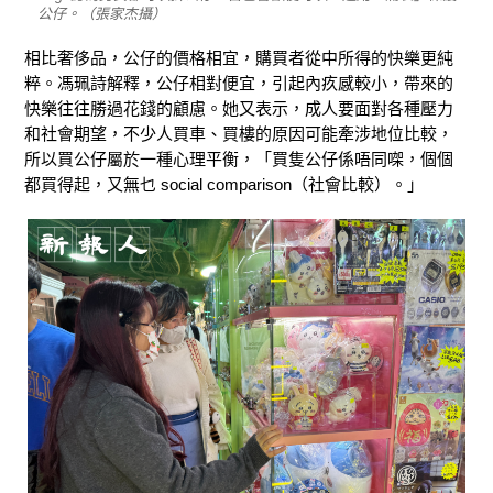
公仔。（張家杰攝）
相比奢侈品，公仔的價格相宜，購買者從中所得的快樂更純
粹。馮珮詩解釋，公仔相對便宜，引起內疚感較小，帶來的
快樂往往勝過花錢的顧慮。她又表示，成人要面對各種壓力
和社會期望，不少人買車、買樓的原因可能牽涉地位比較，
所以買公仔屬於一種心理平衡，「買隻公仔係唔同㗎，個個
都買得起，又無乜 social comparison（社會比較）。」