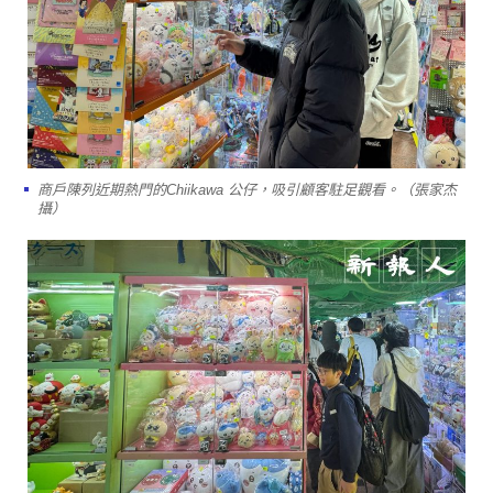
商戶陳列近期熱門的Chiikawa 公仔，吸引顧客駐足觀看。（張家杰
攝）