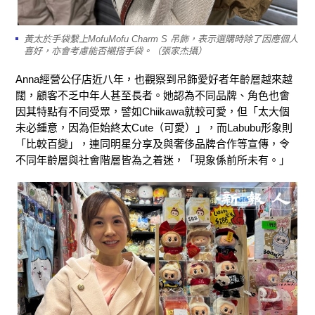
黃太於手袋繫上MofuMofu Charm S 吊飾，表示選購時除了因應個人
喜好，亦會考慮能否襯搭手袋。（張家杰攝）
Anna經營公仔店近八年，也觀察到吊飾愛好者年齡層越來越
闊，顧客不乏中年人甚至長者。她認為不同品牌、角色也會
因其特點有不同受眾，譬如Chiikawa就較可愛，但「太大個
未必鍾意，因為佢始終太Cute（可愛）」，而Labubu形象則
「比較百變」，連同明星分享及與奢侈品牌合作等宣傳，令
不同年齡層與社會階層皆為之着迷，「現象係前所未有。」