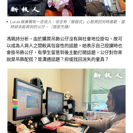
Lucas做兼職有一定收入，坦言有「報復式」心態買回兒時喜歡、當
時卻未能買到的公仔。（張家杰攝）
馮珮詩分析，由於購買吊飾公仔沒有與社會地位掛勾，故可
以成為人與人之間較具包容性的話題。她表示自己授課時也
會掛吊飾公仔，有學生留意到後主動打開話題。公仔對你來
說是吊飾配搭？是溝通話題？抑或找回消失的童真？