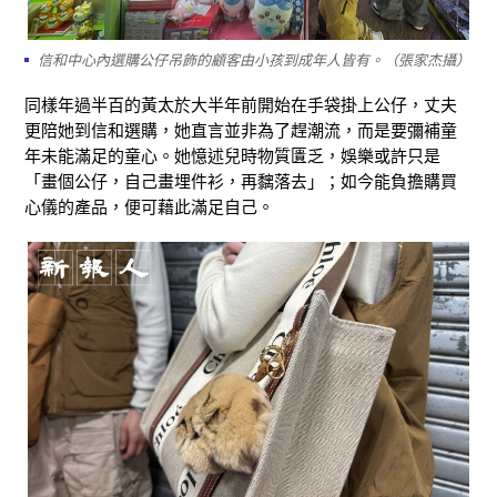
信和中心內選購公仔吊飾的顧客由小孩到成年人皆有。（張家杰攝）
同樣年過半百的黃太於大半年前開始在手袋掛上公仔，丈夫
更陪她到信和選購，她直言並非為了趕潮流，而是要彌補童
年未能滿足的童心。她憶述兒時物質匱乏，娛樂或許只是
「畫個公仔，自己畫埋件衫，再黐落去」；如今能負擔購買
心儀的產品，便可藉此滿足自己。