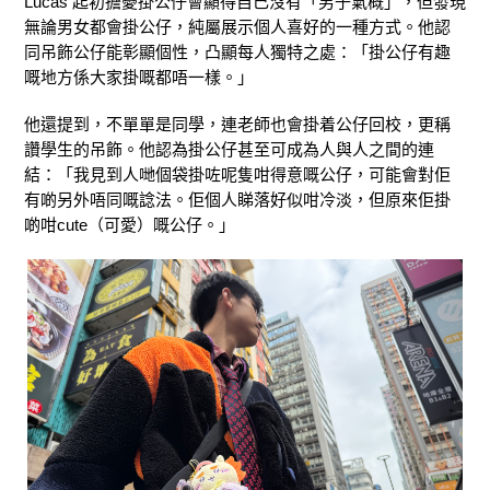
Lucas 起初擔憂掛公仔會顯得自己沒有「男子氣概」，但發現
無論男女都會掛公仔，純屬展示個人喜好的一種方式。他認
同吊飾公仔能彰顯個性，凸顯每人獨特之處：「掛公仔有趣
嘅地方係大家掛嘅都唔一樣。」
他還提到，不單單是同學，連老師也會掛着公仔回校，更稱
讚學生的吊飾。他認為掛公仔甚至可成為人與人之間的連
結：「我見到人哋個袋掛咗呢隻咁得意嘅公仔，可能會對佢
有啲另外唔同嘅諗法。佢個人睇落好似咁冷淡，但原來佢掛
啲咁cute（可愛）嘅公仔。」