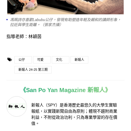
馮珮詩亦喜歡Labubu公仔，發現有助塑造年輕及親和的講師形象，
拉近與學生距離。（張家杰攝）
指導老師：林穎茵
公仔
可愛
文化
新報人
新報人 24-25 第三期
《San Po Yan Magazine 新報人》
新報人（SPY）是香港歷史最悠久的大學生實驗
報紙，以實踐新聞自由為原則；體現不趨附商業
利益，不附從政治功利，只為專業學習的存在價
值。