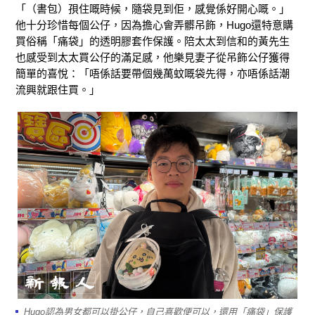
「（書包）孭住嘅時候，隨袋見到佢，感覺係好開心嘅。」
他十分珍惜每個公仔，因為擔心會弄髒吊飾，Hugo還特意購
買俗稱「痛袋」的透明膠套作保護。陪太太到信和的黃先生
也感受到太太買公仔的滿足感，他樂見妻子從吊飾公仔獲得
簡單的喜悅：「唔係話要帶個幾萬蚊嘅袋先得，亦唔係話潮
流興就跟住買。」
Hugo認為男女都可以掛公仔，自己喜歡便可以，還用「痛袋」保護