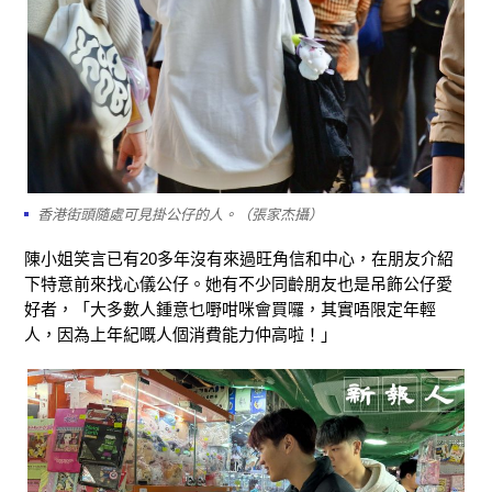
香港街頭隨處可見掛公仔的人。（張家杰攝）
陳小姐笑言已有20多年沒有來過旺角信和中心，在朋友介紹
下特意前來找心儀公仔。她有不少同齡朋友也是吊飾公仔愛
好者，「大多數人鍾意乜嘢咁咪會買囉，其實唔限定年輕
人，因為上年紀嘅人個消費能力仲高啦！」