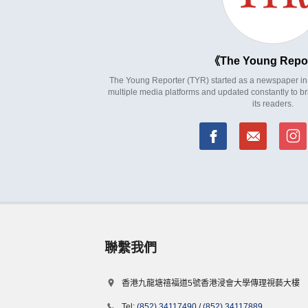
The Young Repo
The Young Reporter (TYR) started as a newspaper in 1
multiple media platforms and updated constantly to br
its readers.
聯繫我們
香港九龍塘禧福道5號香港浸會大學傳理視藝大樓
Tel:
(852) 34117490
/
(852) 34117889