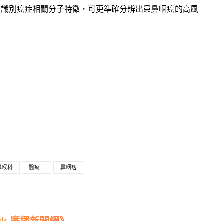
功識別癌症相關分子特徵，可更準確分辨出患鼻咽癌的高風
鼻喉科
醫療
鼻咽癌
work 廣播新聞網》