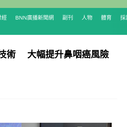
財經
BNN廣播新聞網
副刊
人物
體育
採
序技術 大幅提升鼻咽癌風險