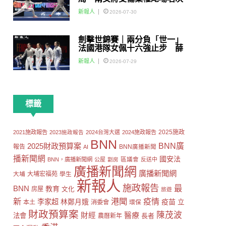
賽
新報人
2026-07-30
劍擊世錦賽｜兩分負「世一」
法國港隊女佩十六強止步 薛
雅齊：我好有信心我哋可以做
新報人
2026-07-29
到世界級嘅Team
標籤
2025施政
2021施政報告
2023施政報告
2024台灣大選
2024施政報告
BNN
2025財政預算案
BNN廣
報告
AI
BNN廣播新聞
播新聞網
國安法
區議會
BNN，廣播新聞網
公屋
劏房
反送中
廣播新聞網
廣播新聞網
大埔
大埔宏福苑
學生
新報人
施政報告
最
BNN
教育
房屋
文化
旅遊
新
港聞
疫情
李家超
疫苗
林鄭月娥
立
本土
消委會
環保
財政預算案
陳茂波
財經
醫療
法會
長者
農曆新年