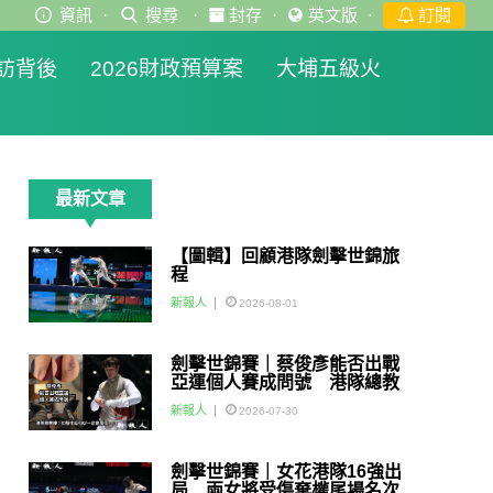
資訊
·
搜尋
·
封存
·
英文版
·
訂閱
訪背後
2026財政預算案
大埔五級火
最新文章
【圖輯】回顧港隊劍擊世錦旅
程
新報人
2026-08-01
劍擊世錦賽｜蔡俊彥能否出戰
亞運個人賽成問號 港隊總教
練：如醫生話可以一定會用佢
新報人
2026-07-30
劍擊世錦賽｜女花港隊16強出
局 兩女將受傷棄權尾場名次