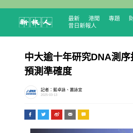
最新
港聞
專題
昔日新報人
中大逾十年研究DNA測
預測準確度
記者：藍卓詠、蕭詠宜
2025-03-13