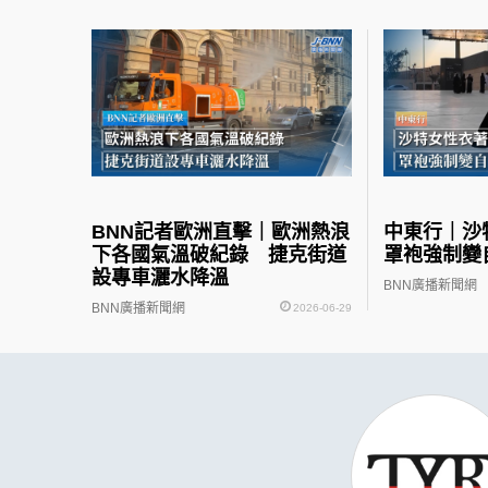
BNN記者歐洲直擊｜歐洲熱浪
中東行｜
下各國氣溫破紀錄 捷克街道
罩袍強制變
設專車灑水降溫
BNN廣播新聞網
BNN廣播新聞網
2026-06-29