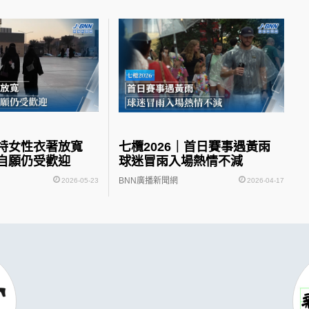
沙特女性衣著放寬
七欖2026｜首日賽事遇黃雨
自願仍受歡迎
球迷冒雨入場熱情不減
BNN廣播新聞網
2026-05-23
2026-04-17