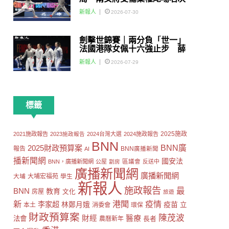
賽
新報人
2026-07-30
劍擊世錦賽｜兩分負「世一」
法國港隊女佩十六強止步 薛
雅齊：我好有信心我哋可以做
新報人
2026-07-29
到世界級嘅Team
標籤
2025施政
2021施政報告
2023施政報告
2024台灣大選
2024施政報告
BNN
2025財政預算案
BNN廣
報告
AI
BNN廣播新聞
播新聞網
國安法
區議會
BNN，廣播新聞網
公屋
劏房
反送中
廣播新聞網
廣播新聞網
大埔
大埔宏福苑
學生
新報人
施政報告
最
BNN
教育
房屋
文化
旅遊
新
港聞
疫情
李家超
疫苗
林鄭月娥
立
本土
消委會
環保
財政預算案
陳茂波
財經
醫療
法會
長者
農曆新年