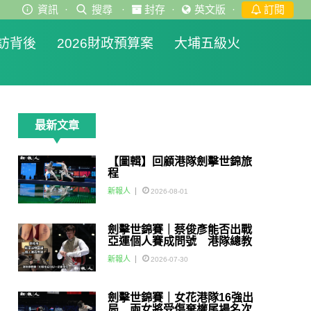
資訊
·
搜尋
·
封存
·
英文版
·
訂閱
訪背後
2026財政預算案
大埔五級火
最新文章
【圖輯】回顧港隊劍擊世錦旅
程
新報人
2026-08-01
劍擊世錦賽｜蔡俊彥能否出戰
亞運個人賽成問號 港隊總教
練：如醫生話可以一定會用佢
新報人
2026-07-30
劍擊世錦賽｜女花港隊16強出
局 兩女將受傷棄權尾場名次