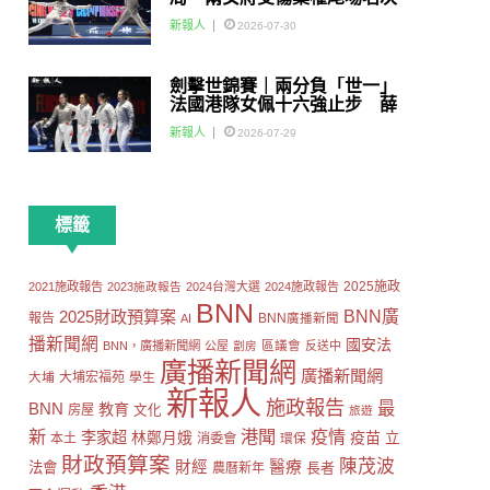
賽
新報人
2026-07-30
劍擊世錦賽｜兩分負「世一」
法國港隊女佩十六強止步 薛
雅齊：我好有信心我哋可以做
新報人
2026-07-29
到世界級嘅Team
標籤
2025施政
2021施政報告
2023施政報告
2024台灣大選
2024施政報告
BNN
2025財政預算案
BNN廣
報告
AI
BNN廣播新聞
播新聞網
國安法
區議會
BNN，廣播新聞網
公屋
劏房
反送中
廣播新聞網
廣播新聞網
大埔
大埔宏福苑
學生
新報人
施政報告
最
BNN
教育
房屋
文化
旅遊
新
港聞
疫情
李家超
疫苗
林鄭月娥
立
本土
消委會
環保
財政預算案
陳茂波
財經
醫療
法會
長者
農曆新年