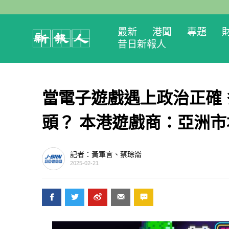
最新
港聞
專題
昔日新報人
當電子遊戲遇上政治正確 
頭？ 本港遊戲商：亞洲
記者：黃軍言、蔡琮崙
2025-02-21