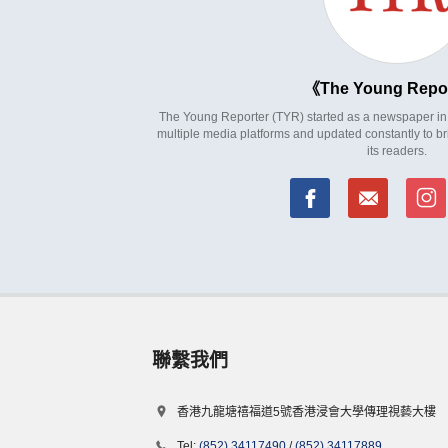
The Young Repo
The Young Reporter (TYR) started as a newspaper in 1
multiple media platforms and updated constantly to br
its readers.
聯繫我們
香港九龍塘禧福道5號香港浸會大學傳理視藝大樓
Tel:
(852) 34117490
/
(852) 34117889