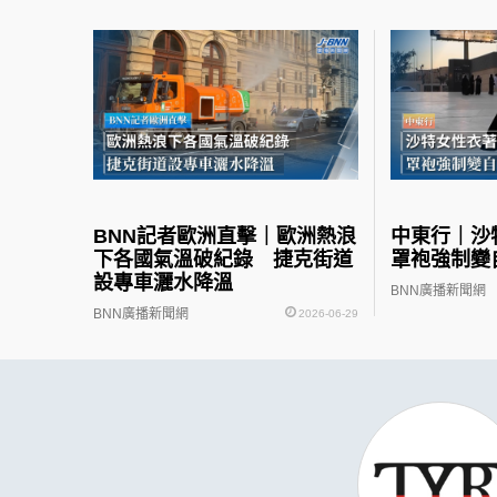
BNN記者歐洲直擊｜歐洲熱浪
中東行｜
下各國氣溫破紀錄 捷克街道
罩袍強制變
設專車灑水降溫
BNN廣播新聞網
BNN廣播新聞網
2026-06-29