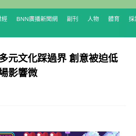
財經
BNN廣播新聞網
副刊
人物
體育
採
多元文化踩過界 創意被迫低
市場影響微