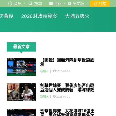
資訊
·
搜尋
·
封存
·
英文版
·
訂閱
訪背後
2026財政預算案
大埔五級火
最新文章
【圖輯】回顧港隊劍擊世錦旅
程
新報人
2026-08-01
劍擊世錦賽｜蔡俊彥能否出戰
亞運個人賽成問號 港隊總教
練：如醫生話可以一定會用佢
新報人
2026-07-30
劍擊世錦賽｜女花港隊16強出
局 兩女將受傷棄權尾場名次