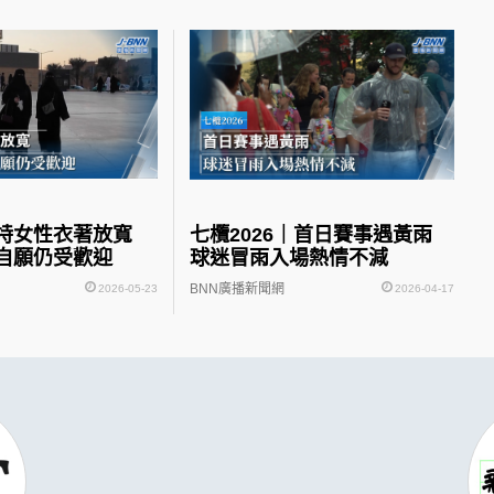
沙特女性衣著放寬
七欖2026｜首日賽事遇黃雨
自願仍受歡迎
球迷冒雨入場熱情不減
BNN廣播新聞網
2026-05-23
2026-04-17