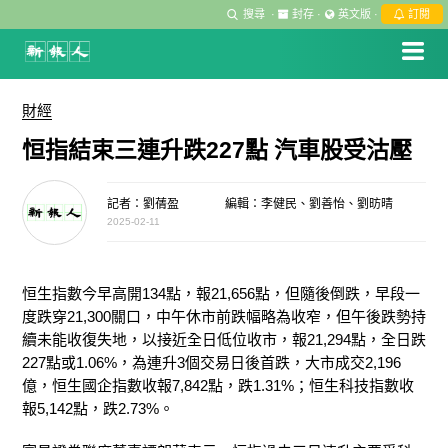
搜尋
·
封存
·
英文版
·
訂閱
財經
恒指結束三連升跌227點 汽車股受沽壓
記者：劉蒨盈
編輯：李健民、劉善怡、劉昉晴
2025-02-11
恒生指數今早高開134點，報21,656點，但隨後倒跌，早段一
度跌穿21,300關口，中午休市前跌幅略為收窄，但午後跌勢持
續未能收復失地，以接近全日低位收市，報21,294點，全日跌
227點或1.06%，為連升3個交易日後首跌，大市成交2,196
億，恒生國企指數收報7,842點，跌1.31%；恒生科技指數收
報5,142點，跌2.73%。