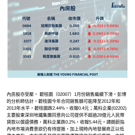
內房股亦受壓， 碧桂園（02007）1月份銷售繼續下滑，彭博
的分析師估計，碧桂園今年合同銷售額可能降至2012年和
2013年水平，碧桂園跌2.44%，收報0.4元；萬科企業(02202)
主要股東深圳地鐵集團同意向公司提供不超過28億元人民幣
貸款以償還債務，萬科企業跌0.2%，收報5.44元。譚朗蔚指
內地市場消費意欲仍有待提振，加上現時內地發展商正以低