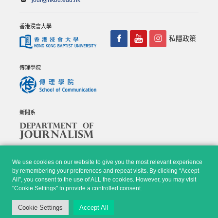
jour@hkbu.edu.hk
香港浸會大學
私隱政策
傳理學院
新聞系
We use cookies on our website to give you the most relevant experience
by remembering your preferences and repeat visits. By clicking “Accept
All”, you consent to the use of ALL the cookies. However, you may visit
© Copyright 2026 - 香港浸會大學傳理學院, 新聞系 |
Privacy
"Cookie Settings" to provide a controlled consent.
Policy
|
Disclaimer
| All rights reserved.
Cookie Settings
Accept All