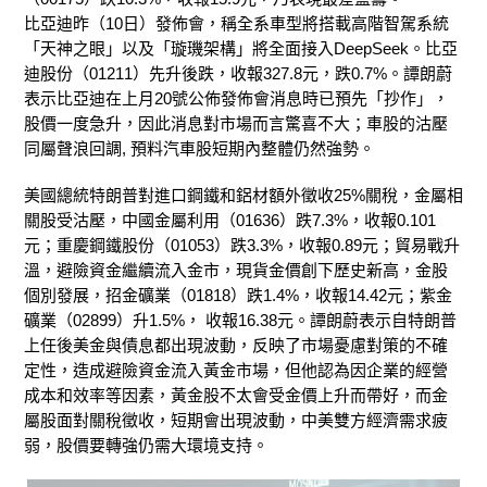
比亞迪昨（10日）發佈會，稱全系車型將搭載高階智駕系統
「天神之眼」以及「璇璣架構」將全面接入DeepSeek。比亞
迪股份（01211）先升後跌，收報327.8元，跌0.7%。譚朗蔚
表示比亞迪在上月20號公佈發佈會消息時已預先「抄作」，
股價一度急升，因此消息對市場而言驚喜不大；車股的沽壓
同屬聲浪回調, 預料汽車股短期內整體仍然強勢。
美國總統特朗普對進口鋼鐵和鋁材額外徵收25%關稅，金屬相
關股受沽壓，中國金屬利用（01636）跌7.3%，收報0.101
元；重慶鋼鐵股份（01053）跌3.3%，收報0.89元；貿易戰升
溫，避險資金繼續流入金市，現貨金價創下歷史新高，金股
個別發展，招金礦業（01818）跌1.4%，收報14.42元；紫金
礦業（02899）升1.5%， 收報16.38元。譚朗蔚表示自特朗普
上任後美金與債息都出現波動，反映了市場憂慮對策的不確
定性，造成避險資金流入黃金市場，但他認為因企業的經營
成本和效率等因素，黃金股不太會受金價上升而帶好，而金
屬股面對關稅徵收，短期會出現波動，中美雙方經濟需求疲
弱，股價要轉強仍需大環境支持。