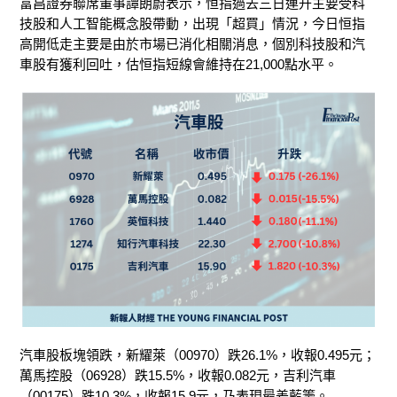
富昌證券聯席董事譚朗蔚表示，恒指過去三日連升主要受科
技股和人工智能概念股帶動，出現「超買」情況，今日恒指
高開低走主要是由於市場已消化相關消息，個別科技股和汽
車股有獲利回吐，估恒指短線會維持在21,000點水平。
汽車股板塊領跌，新耀萊（00970）跌26.1%，收報0.495元；
萬馬控股（06928）跌15.5%，收報0.082元，吉利汽車
（00175）跌10.3%，收報15.9元，乃表現最差藍籌。