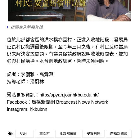
按圖進入新聞片段
位於北部都會區的洪水橋亦園村，正進入收地階段。發展局
延長村民搬遷最後限期，至今年三月之後，有村民反映當局
仍未解決安置問題。有議員促請政府說明收地時間表，並加
強與村民溝通。本台向地政總署，暫時未獲回應。
記者：李儷雅、高舜澄
指導老師：潘蔚林
緊貼更多資訊：http://spyan.jour.hkbu.edu.hk/
Facebook：廣播新聞網 Broadcast News Network
Instagram: hkbubnn
BNN
亦園村
北部都會區
安置賠償
廣播新聞網