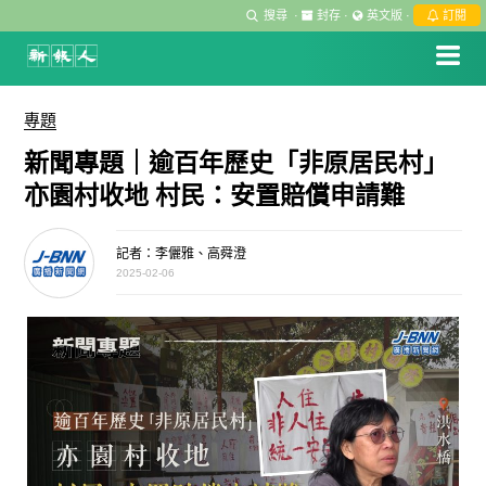
搜尋
·
封存
·
英文版
·
訂閱
專題
新聞專題｜逾百年歷史「非原居民村」
亦園村收地 村民：安置賠償申請難
記者：李儷雅、高舜澄
2025-02-06