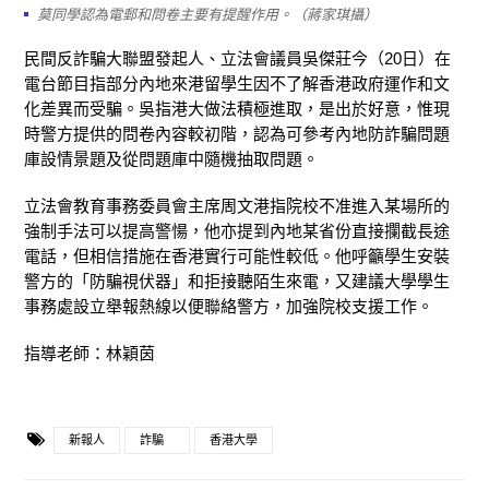
莫同學認為電郵和問卷主要有提醒作用。（蔣家琪攝）
民間反詐騙大聯盟發起人、立法會議員吳傑莊今（20日）在
電台節目指部分內地來港留學生因不了解香港政府運作和文
化差異而受騙。吳指港大做法積極進取，是出於好意，惟現
時警方提供的問卷內容較初階，認為可參考內地防詐騙問題
庫設情景題及從問題庫中隨機抽取問題。
立法會教育事務委員會主席周文港指院校不准進入某場所的
強制手法可以提高警愓，他亦提到內地某省份直接攔截長途
電話，但相信措施在香港實行可能性較低。他呼籲學生安裝
警方的「防騙視伏器」和拒接聽陌生來電，又建議大學學生
事務處設立舉報熱線以便聯絡警方，加強院校支援工作。
指導老師：林穎茵
新報人
詐騙
香港大學