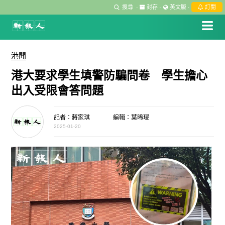
搜尋
·
封存
·
英文版
·
訂閱
港聞
港大要求學生填警防騙問卷 學生擔心
出入受限會答問題
記者：蔣家琪
編輯：葉晞琝
2025-01-20