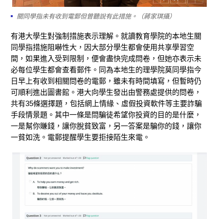
關同學指未有收到電郵但曾聽說有此措施。（蔣家琪攝）
有港大學生對強制措施表示理解。就讀教育學院的本地生關
同學指措施阻嚇性大，因大部分學生都會使用共享學習空
間，如果進入受到限制，便會盡快完成問卷，但她亦表示未
必每位學生都會查看郵件。同為本地生的理學院莫同學指今
日早上有收到相關問卷的電郵，雖未有時間填寫，但暫時仍
可順利進出圖書館。港大向學生發出由警務處提供的問卷，
共有35條選擇題，包括網上情緣、虛假投資軟件等主要詐騙
手段情景題。其中一條是問騙徒希望你投資的目的是什麼，
一是幫你賺錢，讓你脫貧致富，另一答案是騙你的錢，讓你
一貧如洗。電郵提醒學生要拒接陌生來電。