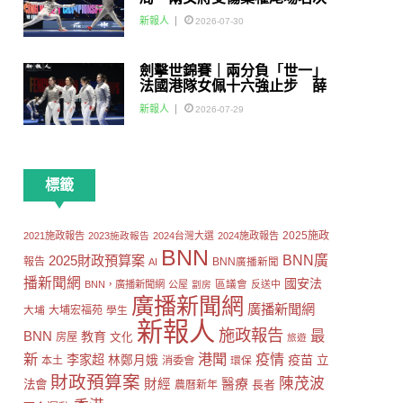
賽
新報人
2026-07-30
劍擊世錦賽｜兩分負「世一」
法國港隊女佩十六強止步 薛
雅齊：我好有信心我哋可以做
新報人
2026-07-29
到世界級嘅Team
標籤
2025施政
2021施政報告
2023施政報告
2024台灣大選
2024施政報告
BNN
2025財政預算案
BNN廣
報告
AI
BNN廣播新聞
播新聞網
國安法
區議會
BNN，廣播新聞網
公屋
劏房
反送中
廣播新聞網
廣播新聞網
大埔
大埔宏福苑
學生
新報人
施政報告
最
BNN
教育
房屋
文化
旅遊
新
港聞
疫情
李家超
疫苗
林鄭月娥
立
本土
消委會
環保
財政預算案
陳茂波
財經
醫療
法會
長者
農曆新年