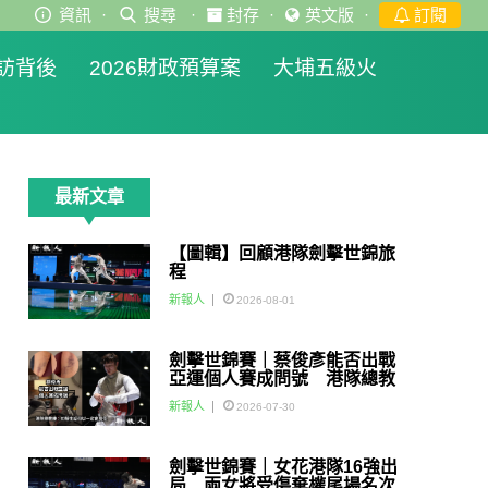
資訊
·
搜尋
·
封存
·
英文版
·
訂閱
訪背後
2026財政預算案
大埔五級火
最新文章
【圖輯】回顧港隊劍擊世錦旅
程
新報人
2026-08-01
劍擊世錦賽｜蔡俊彥能否出戰
亞運個人賽成問號 港隊總教
練：如醫生話可以一定會用佢
新報人
2026-07-30
劍擊世錦賽｜女花港隊16強出
局 兩女將受傷棄權尾場名次