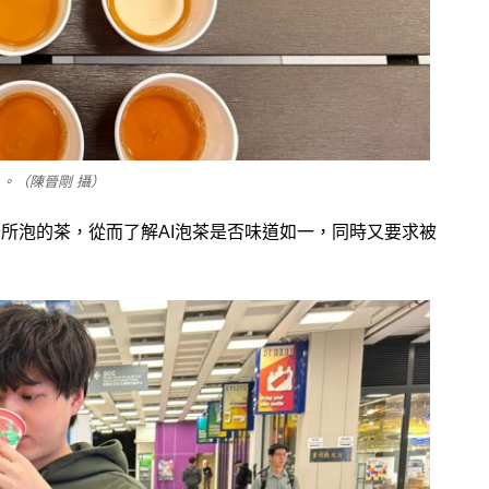
。（陳晉剛 攝）
器所泡的茶，從而了解AI泡茶是否味道如一，同時又要求被