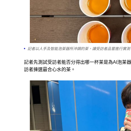
記者以人手及智能泡茶器所沖調的茶，讓受訪者品嘗進行實測 
記者先測試受訪者能否分得出哪一杯茶是為AI泡茶
訪者揀選最合心水的茶。