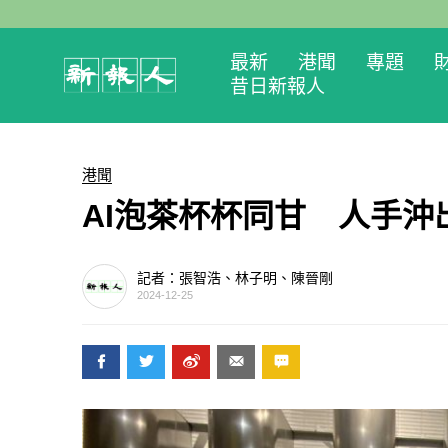
最新
港聞
專題
昔日新報人
港聞
AI泡茶杯杯同甘 人手沖
記者：張智浩、林子明、陳晉剛
2024-12-25