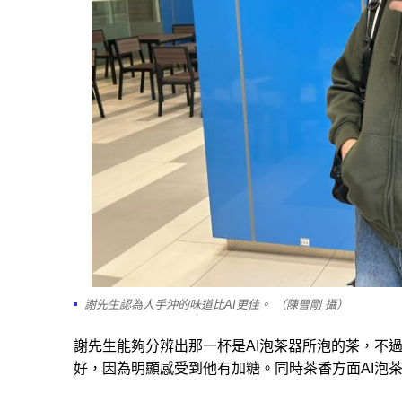
謝先生認為人手沖的味道比AI更佳。 （陳晉剛 攝）
謝先生能夠分辨出那一杯是AI泡茶器所泡的茶，不
好，因為明顯感受到他有加糖。同時茶香方面AI泡