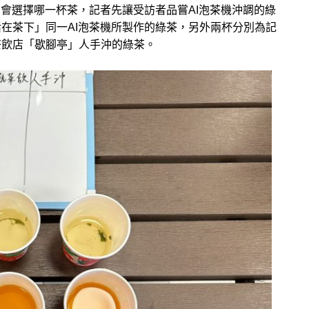
民會選擇哪一杯茶，記者先讓受訪者品嘗AI泡茶機沖調的綠
在茶下」同一AI泡茶機所製作的綠茶，另外兩杯分別為記
茶飲店「歇腳亭」人手沖的綠茶。