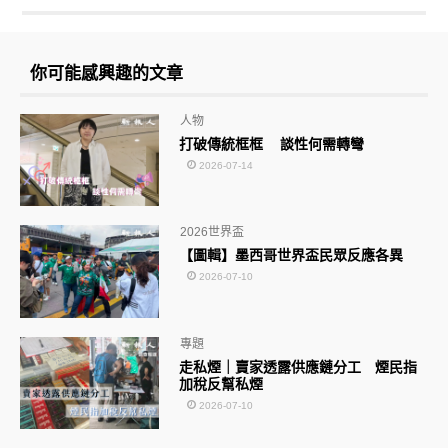
你可能感興趣的文章
人物
打破傳統框框 談性何需轉彎
2026-07-14
2026世界盃
【圖輯】墨西哥世界盃民眾反應各異
2026-07-10
專題
走私煙｜賣家透露供應鏈分工 煙民指
加稅反幫私煙
2026-07-10