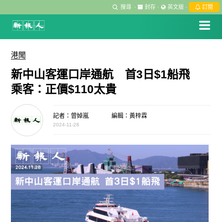
搜尋
·
封存
·
英文版
·
訂閱
港聞
新中山客運口岸通航 首3日$1船飛
乘客：正價$110太貴
記者：曾婥嵐
編輯：黃梓霖
2024-11-28