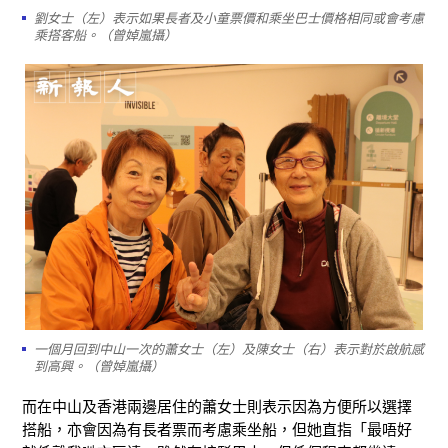
劉女士（左）表示如果長者及小童票價和乘坐巴士價格相同或會考慮
乘搭客船。（曾婥嵐攝）
一個月回到中山一次的蕭女士（左）及陳女士（右）表示對於啟航感
到高興。（曾婥嵐攝）
而在中山及香港兩邊居住的蕭女士則表示因為方便所以選擇
搭船，亦會因為有長者票而考慮乘坐船，但她直指「最唔好