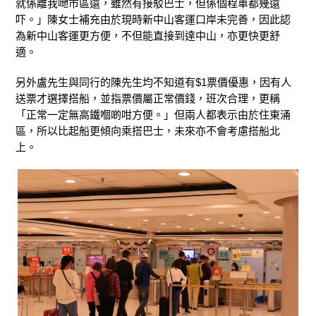
就係離我哋市區遠，雖然有接駁巴士，但係個程車都幾遠
吓。」陳女士補充由於現時新中山客運口岸未完善，因此認
為新中山客運更方便，不但能直接到達中山，亦更快更舒
適。
另外盧先生與同行的陳先生均不知道有$1票價優惠，因有人
送票才選擇搭船，並指票價屬正常價錢，班次合理，更稱
「正常一定無高鐵嗰啲咁方便。」但兩人都表示由於住東涌
區，所以比起船更傾向乘搭巴士，未來亦不會考慮搭船北
上。