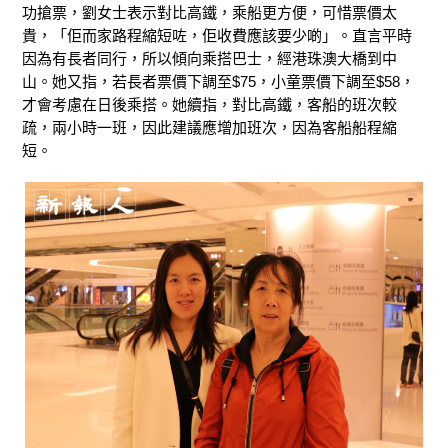
功搶票，劉女士表示對比高鐵，乘船更方便，可惜票價太
貴，「佢而家路程縮短咗，佢收費應該要少啲」。直言平時
因為有長者同行，所以傾向乘搭巴士，經港珠澳大橋到中
山。她又指，若長者票價下調至$75，小童票價下調至$58，
才會考慮在日後乘搭。她續指，對比高鐵，客船的班次較
疏，兩小時一班，因此建議應增加班次，因為客船船程縮
短。