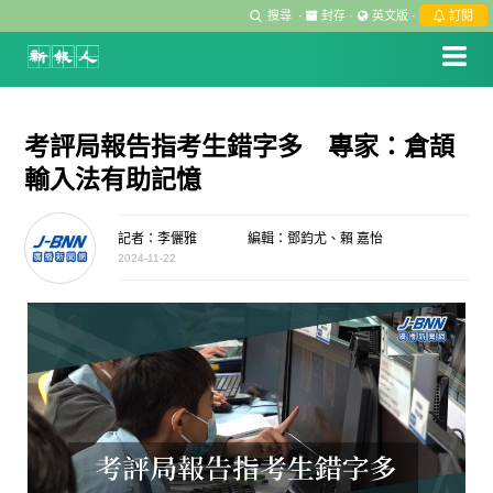
搜尋
·
封存
·
英文版
·
訂閱
考評局報告指考生錯字多 專家：倉頡
輸入法有助記憶
記者：李儷雅
編輯：鄧鈞尤、賴 嘉怡
2024-11-22