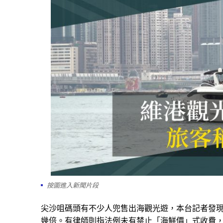
按圖進入新聞片段
尖沙咀碼頭有不少人兜售出海觀光遊，本台記者發
幾倍。有律師則指法例未有禁止「海鮮價」式收費