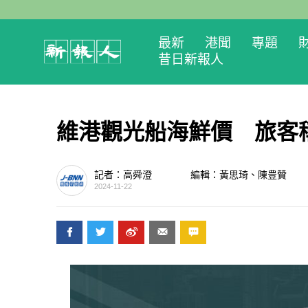
最新
港聞
專題
昔日新報人
維港觀光船海鮮價 旅客
記者：高舜澄
編輯：黃思琦、陳豊贊
2024-11-22