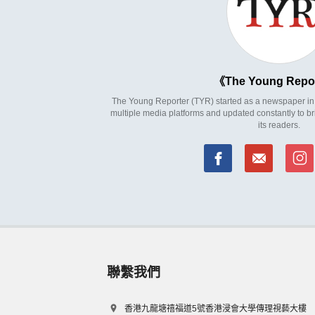
The Young Repo
The Young Reporter (TYR) started as a newspaper in 1
multiple media platforms and updated constantly to br
its readers.
聯繫我們
香港九龍塘禧福道5號香港浸會大學傳理視藝大樓