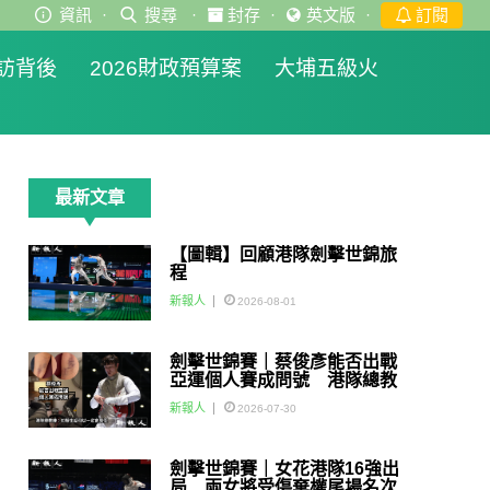
資訊
·
搜尋
·
封存
·
英文版
·
訂閱
訪背後
2026財政預算案
大埔五級火
最新文章
【圖輯】回顧港隊劍擊世錦旅
程
新報人
2026-08-01
劍擊世錦賽｜蔡俊彥能否出戰
亞運個人賽成問號 港隊總教
練：如醫生話可以一定會用佢
新報人
2026-07-30
劍擊世錦賽｜女花港隊16強出
局 兩女將受傷棄權尾場名次