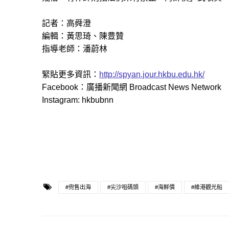
記者：高舜澄
編輯：黃思琦、陳豊贊
指導老師：潘蔚林
緊貼更多資訊：
http://spyan.jour.hkbu.edu.hk/
Facebook：廣播新聞網 Broadcast News Network
Instagram: hkbubnn
#兜售出海
#尖沙咀碼頭
#海鮮價
#維港觀光船