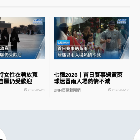
沙特女性衣著放寬
七欖2026｜首日賽事遇黃雨
自願仍受歡迎
球迷冒雨入場熱情不減
BNN廣播新聞網
2026-05-23
2026-04-17