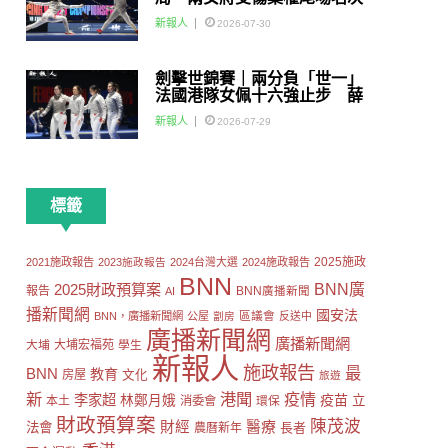
賽
新報人
2026-07-30
劍擊世錦賽｜兩分負「世一」
法國港隊女佩十六強止步 薛
雅齊：我好有信心我哋可以做
新報人
2026-07-29
到世界級嘅Team
標籤
2025施政
2021施政報告
2023施政報告
2024台灣大選
2024施政報告
BNN
2025財政預算案
BNN廣
報告
AI
BNN廣播新聞
播新聞網
國安法
區議會
BNN，廣播新聞網
公屋
劏房
反送中
廣播新聞網
廣播新聞網
大埔
大埔宏福苑
學生
新報人
施政報告
最
BNN
教育
房屋
文化
旅遊
新
港聞
疫情
李家超
疫苗
林鄭月娥
立
本土
消委會
環保
財政預算案
陳茂波
財經
醫療
法會
長者
農曆新年