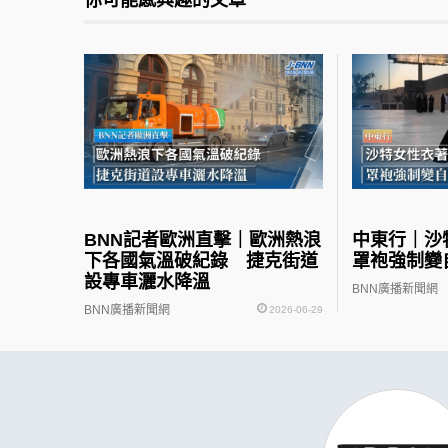
你可能感興趣的文章
BNN記者歐洲直擊｜歐洲熱浪
中東行｜
下各國氣溫破紀錄 捷克街道
罩袍強制變
設專車灑水降溫
BNN廣播新聞網
BNN廣播新聞網
2026-06-29