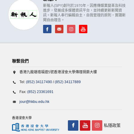
新報人(SPY)創刊於1970年，因應傳媒業變革及科技
進步，發展成多媒體資訊平台，並持續更新新聞資
訊。新報人奉行編輯自主，自我管理的原則，實踐新
聞自由理念。
聯繫我們
香港九龍塘禧福道5號香港浸會大學傳理視藝大樓
Tel:
(852) 34117490
/
(852) 34117889
Fax:
(852) 23361691
jour@hkbu.edu.hk
香港浸會大學
私隱政策