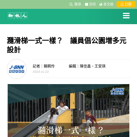
搜尋
·
封存
·
英文版
·
訂閱
瀡滑梯一式一樣？ 議員倡公園增多元
設計
記者：賴姵伶
編輯：陳佳鑫、王安琪
2024-11-22