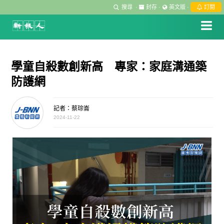
搜尋
·
封存
·
英文版
·
訂閱
學童自殺數創新高 專家：家庭溝通築
防護網
記者：蔡琮崙
2024-11-22