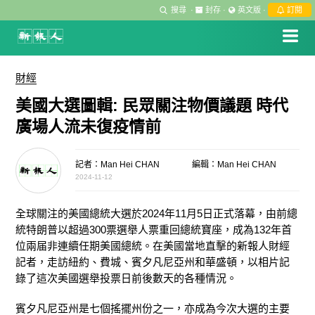
搜尋
·
封存
·
英文版
·
訂閱
財經
美國大選圖輯: 民眾關注物價議題 時代
廣場人流未復疫情前
記者：Man Hei CHAN
編輯：Man Hei CHAN
2024-11-12
全球關注的美國總統大選於2024年11月5日正式落幕，由前總
統特朗普以超過300票選舉人票重回總統寶座，成為132年首
位兩届非連續任期美國總統。在美國當地直擊的新報人財經
記者，走訪紐約、費城、賓夕凡尼亞州和華盛頓，以相片記
錄了這次美國選舉投票日前後數天的各種情況。
賓夕凡尼亞州是七個搖擺州份之一，亦成為今次大選的主要