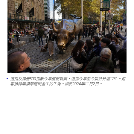
道指及標普500指數今年屢創新高，道指今年至今累計升逾17%。遊
客排隊觸摸華爾街金牛的牛角。攝於2024年11月2日。