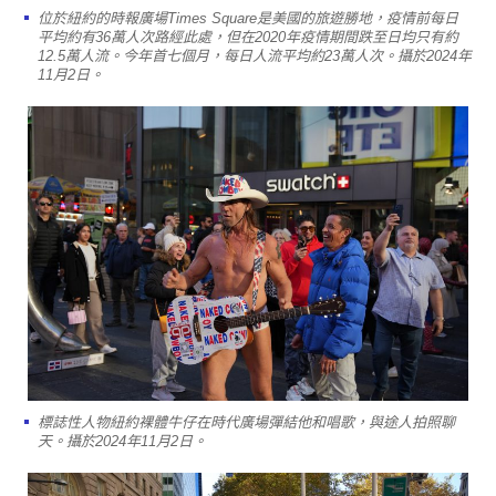
位於紐約的時報廣場Times Square是美國的旅遊勝地，疫情前每日
平均約有36萬人次路經此處，但在2020年疫情期間跌至日均只有約
12.5萬人流。今年首七個月，每日人流平均約23萬人次。攝於2024年
11月2日。
標誌性人物紐約裸體牛仔在時代廣場彈結他和唱歌，與途人拍照聊
天。攝於2024年11月2日。