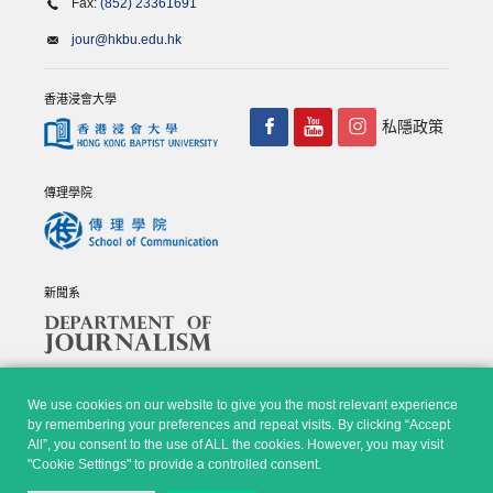
Fax:
(852) 23361691
jour@hkbu.edu.hk
香港浸會大學
私隱政策
傳理學院
新聞系
We use cookies on our website to give you the most relevant experience
by remembering your preferences and repeat visits. By clicking “Accept
All”, you consent to the use of ALL the cookies. However, you may visit
© Copyright 2026 - 香港浸會大學傳理學院, 新聞系 |
Privacy
"Cookie Settings" to provide a controlled consent.
Policy
|
Disclaimer
| All rights reserved.