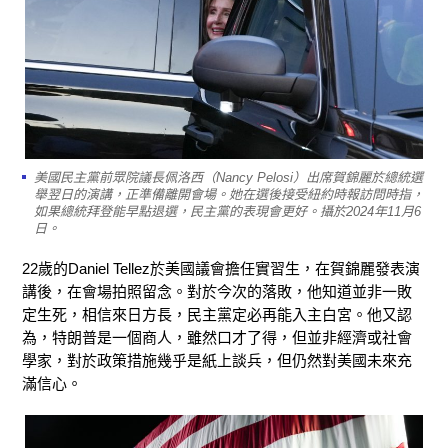
美國民主黨前眾院議長佩洛西（Nancy Pelosi）出席賀錦麗於總統選
舉翌日的演講，正準備離開會場。她在選後接受紐約時報訪問時指，
如果總統拜登能早點退選，民主黨的表現會更好。攝於2024年11月6
日。
22歲的Daniel Tellez於美國議會擔任實習生，在賀錦麗發表演
講後，在會場拍照留念。對於今次的落敗，他知道並非一敗
定生死，相信來日方長，民主黨定必再能入主白宮。他又認
為，特朗普是一個商人，雖然口才了得，但並非經濟或社會
學家，對於政策措施幾乎是紙上談兵，但仍然對美國未來充
滿信心。