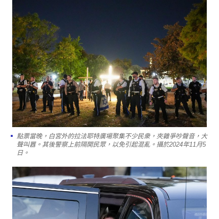
點票當晚，白宮外的拉法耶特廣場聚集不少民衆，夾雜爭吵聲音，大
聲叫囂。其後警察上前隔開民眾，以免引起混亂。攝於2024年11月5
日。