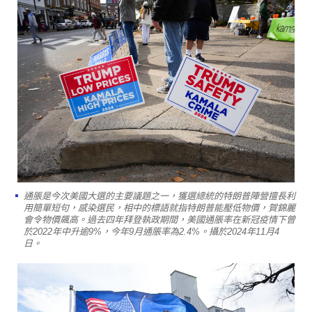
通脹是今次美國大選的主要議題之一，獲選總統的特朗普陣營擅長利
用簡單短句，感染選民，相中的標語就指特朗普能壓低物價，賀錦麗
會令物價飆高。過去四年拜登執政期間，美國通脹率在新冠疫情下曾
於2022年中升逾9%，今年9月通脹率為2.4%。攝於2024年11月4
日。