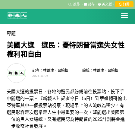
搜尋
·
封存
·
英文版
·
訂閱
專題
美國大選｜選民：憂特朗普當選失女性
權利和自由
記者：林葦津、呂婉怡
編輯：林葦津、呂婉怡
2024-11-06
美國大選的投票日，各地的選民都紛紛前往投票站，投下手
中關鍵的一票。
《新報人》
記者今日（5日）到
華盛頓哥倫比
亞特區
其中一個投票站視察，現場早上的人流較為稀少。有
選民形容是次選舉是人生中最重要的一次，望能選出美國第
一位的黑人女總統，又有選民認為特朗普的2025計劃將會進
一步收窄社會發展。