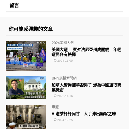
留言
你可能感興趣的文章
2024美國大選
美國大選 ︳賓夕法尼亞州成關鍵 年輕
選民各有抉擇
2024-11-05
BNN廣播新聞網
加拿大警拘捕華裔男子 涉為中國盜取商
業機密
2022-11-16
專題
AI泡茶杯杯同甘 人手沖出顧客之味
2024-12-25