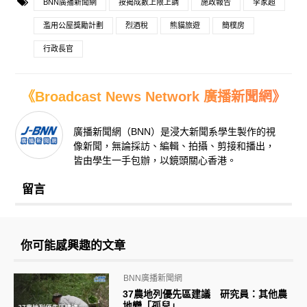
BNN廣播新聞網
按揭成數上限上調
施政報告
李家超
濫用公屋獎勵計劃
烈酒稅
熊貓旅遊
簡樸房
行政長官
《Broadcast News Network 廣播新聞網》
廣播新聞網（BNN）是浸大新聞系學生製作的視
像新聞，無論採訪、編輯、拍攝、剪接和播出，
皆由學生一手包辦，以鏡頭關心香港。
留言
你可能感興趣的文章
BNN廣播新聞網
37農地列優先區建議 研究員：其他農
地變「孤兒」