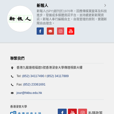
新報人
新報人(SPY)創刊於1970年，因應傳媒業變革及科技
進步，發展成多媒體資訊平台，並持續更新新聞資
訊。新報人奉行編輯自主，自我管理的原則，實踐新
聞自由理念。
聯繫我們
香港九龍塘禧福道5號香港浸會大學傳理視藝大樓
Tel:
(852) 34117490
/
(852) 34117889
Fax:
(852) 23361691
jour@hkbu.edu.hk
香港浸會大學
私隱政策