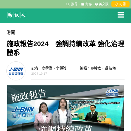
搜尋
·
封存
·
英文版
·
訂閱
港聞
施政報告2024｜強調持續改革 強化治理
體系
記者：高舜澄、李儷雅
編輯：鄭希敏、譚 紹儀
2024-10-17