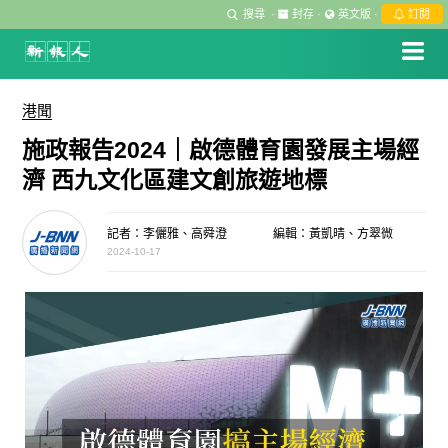
搜尋
·
封存
·
英文版
·
訂閱
港聞
施政報告2024｜啟德體育園發展主場經
濟 西九文化區建文創旅遊地標
記者：李儷雅、高舜澄
編輯：黃凱晴、方翠微
2024-10-17