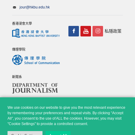
jour@hkbu.edu.hk
香港浸會大學
私隱政策
傳理學院
新聞系
We use cookies on our website to give you the most relevant experience
by remembering your preferences and repeat visits. By clicking “Accept
All”, you consent to the use of ALL the cookies. However, you may visit
© Copyright 2026 - 香港浸會大學傳理學院, 新聞系 |
Privacy
"Cookie Settings" to provide a controlled consent.
Policy
|
Disclaimer
| All rights reserved.