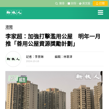
搜尋
·
封存
·
英文版
·
訂閱
港聞
李家超：加強打擊濫用公屋 明年一月
推「善用公屋資源獎勵計劃」
記者：李景琳
編輯：林葦津
2024-10-16