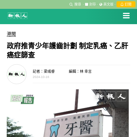
搜尋
·
封存
·
英文版
·
訂閱
港聞
政府推青少年護齒計劃 制定乳癌、乙肝
癌症篩查
記者：梁彧睿
編輯：林 幸言
2024-10-16