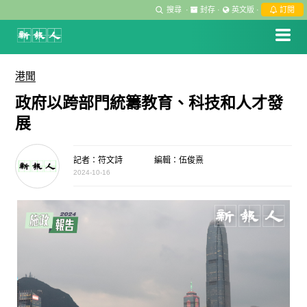
搜尋
·
封存
·
英文版
·
訂閱
港聞
政府以跨部門統籌教育、科技和人才發
展
記者：符文詩
編輯：伍俊熹
2024-10-16