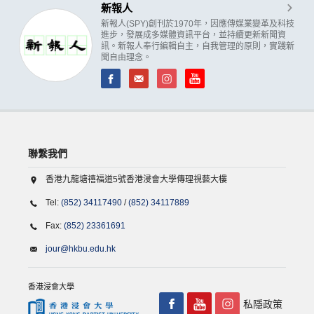
新報人
新報人(SPY)創刊於1970年，因應傳媒業變革及科技
進步，發展成多媒體資訊平台，並持續更新新聞資
訊。新報人奉行編輯自主，自我管理的原則，實踐新
聞自由理念。
聯繫我們
香港九龍塘禧福道5號香港浸會大學傳理視藝大樓
Tel:
(852) 34117490
/
(852) 34117889
Fax:
(852) 23361691
jour@hkbu.edu.hk
香港浸會大學
私隱政策