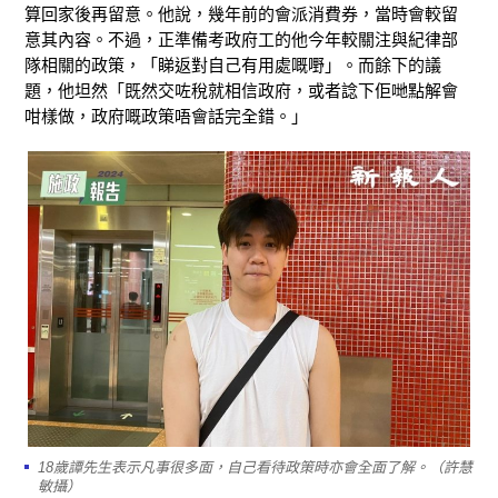
算回家後再留意。他說，幾年前的會派消費券，當時會較留
意其內容。不過，正準備考政府工的他今年較關注與紀律部
隊相關的政策，「睇返對自己有用處嘅嘢」。而餘下的議
題，他坦然「既然交咗稅就相信政府，或者諗下佢哋點解會
咁樣做，政府嘅政策唔會話完全錯。」
18歲譚先生表示凡事很多面，自己看待政策時亦會全面了解。（許慧
敏攝）