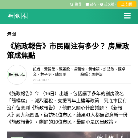
搜尋
·
封存
·
英文版
·
訂閱
港聞
《施政報告》市民關注有多少？ 房屋政
策成焦點
記者：黃智瑩、陳穎欣、馮藹怡、黃佳穎、許慧敏、陳卓
文、林子明、陳晉剛
編輯：周楚洇
2024-10-16
《施政報告》今 （16日）出爐。包括講了多年的劏房改名
「簡樸房」、減烈酒稅、支援青年上樓等政策。到底市民有
沒有留意到《施政報告》？他們又關心什麼議題？《新報
人》到九龍四區，街訪51位市民，結果41人都無留意新一份
《施政報告》，剩餘的10位市民，最關心是房屋政策。