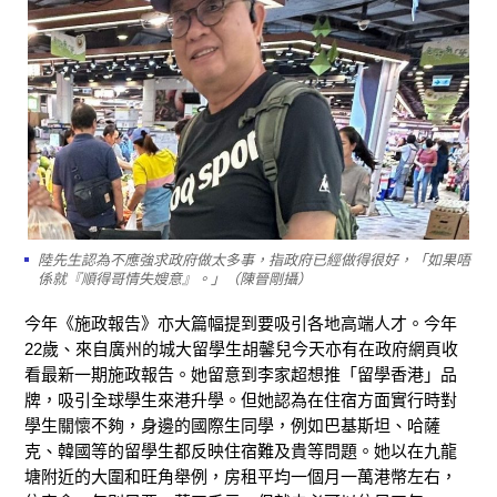
陸先生認為不應強求政府做太多事，指政府已經做得很好，「如果唔
係就『順得哥情失嫂意』。」（陳晉剛攝）
今年《施政報告》亦大篇幅提到要吸引各地高端人才。今年
22歲、來自廣州的城大留學生胡馨兒今天亦有在政府網頁收
看最新一期施政報告。她留意到李家超想推「留學香港」品
牌，吸引全球學生來港升學。但她認為在住宿方面實行時對
學生關懷不夠，身邊的國際生同學，例如巴基斯坦、哈薩
克、韓國等的留學生都反映住宿難及貴等問題。她以在九龍
塘附近的大圍和旺角舉例，房租平均一個月一萬港幣左右，