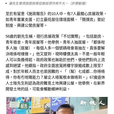
潘先生覺得旅遊政策促進經濟作用不大。（許慧敏攝）
至於有留意《施政報告》的10人中，有7人最關心房屋政策，
如青年置業支援、訂立最低居住環境面積、「簡撲房」登記
制度、興建公營房屋等。
56歲的劉先生稱，現行房屋政策「不切實際」，包括劏房、
青年宿舍、青年居屋等。他舉例，青年人抽居屋，「都係咁
多人抽（居屋），每個人多一個號碼唔會易抽左，真係要解
決唔係咁樣做。」他又提到，現時樓價太高，不是一般年輕
人可以負擔得起，政府政策也無助於他們，使他們對向上流
感到絕望。他續指，政府全面放寬將樓宇按揭成數上限至7
成，對於年輕人而言也是困難的。「（幫）七成都…你得唔
得，你有冇咁嘅能力？屋企人唔幫根本做唔到。」67歲退休
人士陸先生則認為政府難覓土地興建公屋。他舉例，在新界
開發土地的話，可能會觸動鄉紳利益。