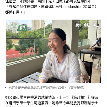
住宿舍一年則只要一萬四千元，但就未必可以住足四年，
「冇解決到住宿問題，就算你比再多scholarship（獎學金）
都係冇用。」
她認為要推留學香港品牌不能只流於口號。（黃佳穎攝）
她又關心學生在香港的就業情況，上一份《施政報告》提及
在港留學碩士學生可返兼職，她希望今年能放寬限制給學士