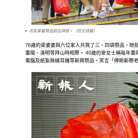
市民拿着祭品前往拜祭。（符文詩攝）
76歲的梁婆婆與六位家人共買了三、四袋祭品，她
重陽、清明等拜山時相聚。 40歲的麥女士稱每年
電腦及紙紮無線耳機等新興祭品，笑言「俾啲新嘢