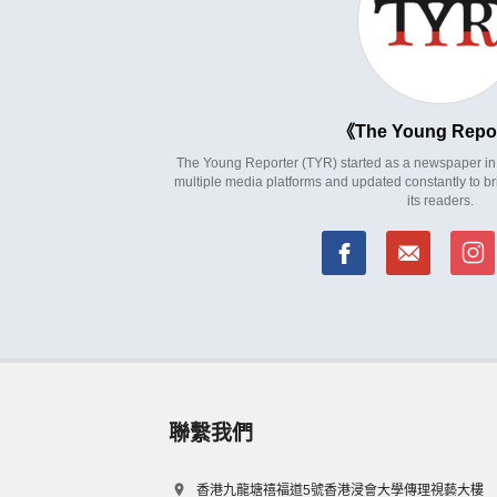
The Young Repo
The Young Reporter (TYR) started as a newspaper in 1
multiple media platforms and updated constantly to br
its readers.
聯繫我們
香港九龍塘禧福道5號香港浸會大學傳理視藝大樓