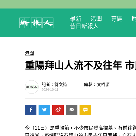
最新
港聞
專題
昔日新報人
港聞
重陽拜山人流不及往年 
記者：符文詩
編輯：文栢源
2024-10-11
今（11日）是重陽節，不少市民登高掃墓。有前往
已復常，疫情時沒有拜山的市民去年已彌補，亦有