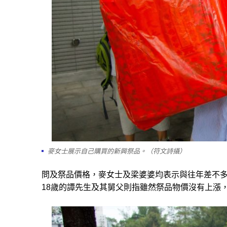
麥女士展示自己購買的新興祭品。（符文詩攝）
問及祭品價格，麥女士及梁婆婆均表示與往年差不多。
18歲的譚先生及其舅父則指雖然祭品物價沒有上漲