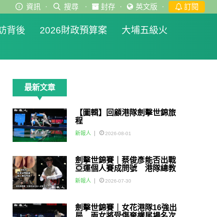
資訊
·
搜尋
·
封存
·
英文版
·
訂閱
訪背後
2026財政預算案
大埔五級火
最新文章
【圖輯】回顧港隊劍擊世錦旅
程
新報人
2026-08-01
劍擊世錦賽｜蔡俊彥能否出戰
亞運個人賽成問號 港隊總教
練：如醫生話可以一定會用佢
新報人
2026-07-30
劍擊世錦賽｜女花港隊16強出
局 兩女將受傷棄權尾場名次