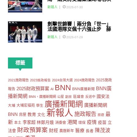
賽
新報人
2026-07-30
劍擊世錦賽｜兩分負「世一」
法國港隊女佩十六強止步 薛
雅齊：我好有信心我哋可以做
新報人
2026-07-29
到世界級嘅Team
標籤
2025施政
2021施政報告
2023施政報告
2024台灣大選
2024施政報告
BNN
2025財政預算案
BNN廣
報告
AI
BNN廣播新聞
播新聞網
國安法
區議會
BNN，廣播新聞網
公屋
劏房
反送中
廣播新聞網
廣播新聞網
大埔
大埔宏福苑
學生
新報人
施政報告
最
BNN
教育
房屋
文化
旅遊
新
港聞
疫情
李家超
疫苗
林鄭月娥
立
本土
消委會
環保
財政預算案
陳茂波
財經
醫療
法會
長者
農曆新年