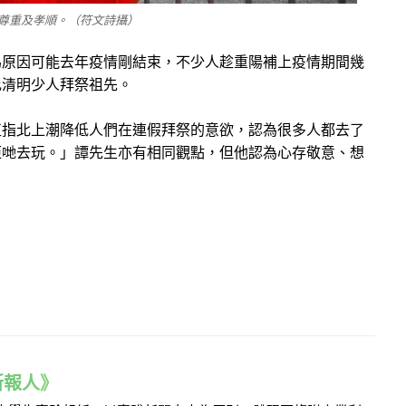
尊重及孝順。（符文詩攝）
為原因可能去年疫情剛結束，不少人趁重陽補上疫情期間幾
比清明少人拜祭祖先。
直指北上潮降低人們在連假拜祭的意欲，認為很多人都去了
佢哋去玩。」譚先生亦有相同觀點，但他認為心存敬意、想
e 新報人》