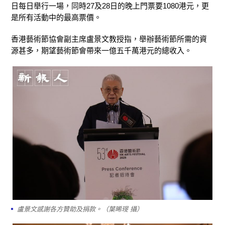
日每日舉行一場，同時27及28日的晚上門票要1080港元，更
是所有活動中的最高票價。
香港藝術節協會副主席盧景文教授指，舉辦藝術節所需的資
源甚多，期望藝術節會帶來一億五千萬港元的總收入。
盧景文感謝各方贊助及捐款。（葉晞琝 攝）