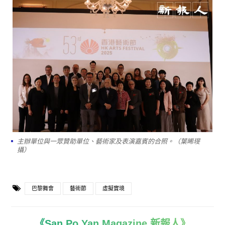
主辦單位與一眾贊助單位、藝術家及表演嘉賓的合照。（葉晞琝
攝）
巴黎舞會
藝術節
虛擬實境
《San Po Yan Magazine 新報人》