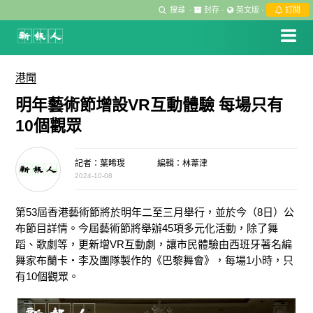
搜尋
·
封存
·
英文版
·
訂閱
港聞
明年藝術節增設VR互動體驗 每場只有
10個觀眾
記者：葉晞琝
編輯：林葦津
2024-10-08
第53屆香港藝術節將於明年二至三月舉行，並於今（8日）公
布節目詳情。今屆藝術節將舉辦45項多元化活動，除了舞
蹈、歌劇等，更新增VR互動劇，讓市民體驗由西班牙著名編
舞家布蘭卡・李及團隊製作的《巴黎舞會》，每場1小時，只
有10個觀眾。