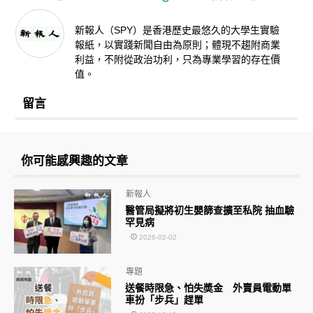
新報人（SPY）是香港歷史最悠久的大學生實驗
報紙，以實踐新聞自由為原則；體現不趨附商業
利益，不附從政治功利，只為專業學習的存在價
值。
留言
你可能感興趣的文章
新報人
醫管局擬將初生嬰篩查擴至私院 抽血驗
罕見病
2026-02-02
專題
送餐時限急、怕失奬金 外賣員電動單
車扮「步兵」趕單