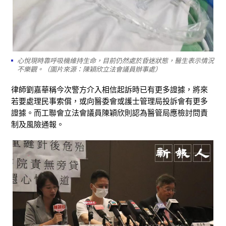
心悅現時靠呼吸機維持生命，目前仍然處於昏迷狀態，醫生表示情況
不樂觀。（圖片來源：陳穎欣立法會議員辦事處）
律師劉嘉華稱今次警方介入相信起訴時已有更多證據，將來
若要處理民事索償，或向醫委會或護士管理局投訴會有更多
證據。而工聯會立法會議員陳穎欣則認為醫管局應檢討問責
制及風險通報。