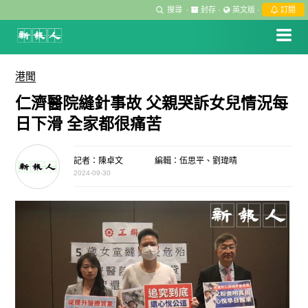
搜尋
·
封存
·
英文版
·
訂閱
港聞
仁濟醫院縫針事故 父親哭訴女兒情況每
日下滑 全家都很痛苦
記者：陳卓文
編輯：伍思平、劉瑋晴
2024-09-30