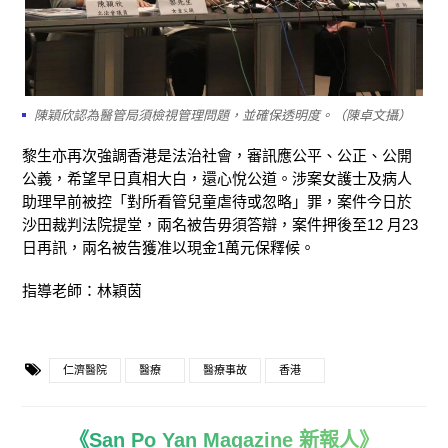
陳穎欣認為醫管局須檢視管理問題，並確保透明度。（陳卓文攝）
黎生亦再次強調香港是法治社會，審訊應公平、公正、公開
公義，希望早日真相大白，還心悅公道。涉案女護士及病人
助理早前被控「對所看管兒童虐待或忽略」罪，案件今日於
沙田裁判法院提堂，兩名被告毋須答辯，案件押後至12 月23
日再訊，兩名被告獲准以現金1萬元保釋候。
指導老師：林穎茵
仁濟醫院
醫療
醫療事故
香港
《San Po Yan Magazine 新報人》