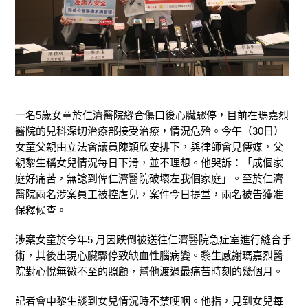
一名5歲女童於仁濟醫院縫合傷口後心臟驟停，目前在瑪嘉烈
醫院的兒科深切治療部接受治療，情況危殆。今午（30日）
女童父親由立法會議員陳穎欣安排下，與律師會見傳媒，父
親黎生稱女兒情況每日下滑，並不理想。他哭訴：「成個家
庭好痛苦，無諗到俾仁濟醫院破壞左我個家庭」。至於仁濟
醫院兩名涉案員工被控虐兒，案件今日提堂，兩名被告獲准
保釋候查。
涉案女童於今年5 月因跌倒被送往仁濟醫院急症室進行縫合手
術，其後出現心臟驟停致缺血性腦病變。黎生感謝瑪嘉烈醫
院對心悅無微不至的照顧，幫他渡過最痛苦時刻的幾個月。
記者會中黎生談到女兒情況時不禁哽咽。他指，見到女兒每