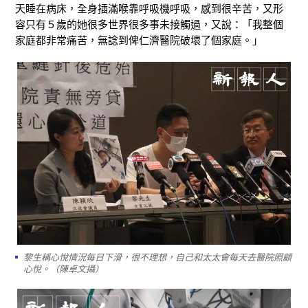
天睡在病床，全身插滿喉靠呼吸機呼吸，感到很辛苦，又形
容只有５歲的她很多世界很多事未接觸過，又說：「我整個
家庭都非常痛苦，無諗到俾仁濟醫院破壞了個家庭。」
黎生稱心悅情況每日下滑，很不理想，自己和太太會每天去醫院照顧
心悅。（陳卓文攝）